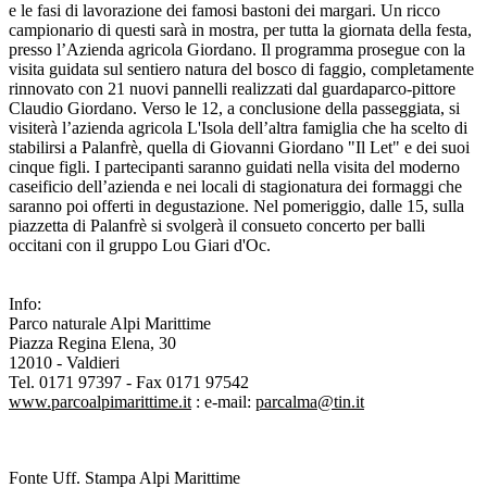
e le fasi di lavorazione dei famosi bastoni dei margari. Un ricco
campionario di questi sarà in mostra, per tutta la giornata della festa,
presso l’Azienda agricola Giordano. Il programma prosegue con la
visita guidata sul sentiero natura del bosco di faggio, completamente
rinnovato con 21 nuovi pannelli realizzati dal guardaparco-pittore
Claudio Giordano. Verso le 12, a conclusione della passeggiata, si
visiterà l’azienda agricola L'Isola dell’altra famiglia che ha scelto di
stabilirsi a Palanfrè, quella di Giovanni Giordano "Il Let" e dei suoi
cinque figli. I partecipanti saranno guidati nella visita del moderno
caseificio dell’azienda e nei locali di stagionatura dei formaggi che
saranno poi offerti in degustazione. Nel pomeriggio, dalle 15, sulla
piazzetta di Palanfrè si svolgerà il consueto concerto per balli
occitani con il gruppo Lou Giari d'Oc.
Info:
Parco naturale Alpi Marittime
Piazza Regina Elena, 30
12010 - Valdieri
Tel. 0171 97397 - Fax 0171 97542
www.parcoalpimarittime.it
: e-mail:
parcalma@tin.it
Fonte Uff. Stampa Alpi Marittime