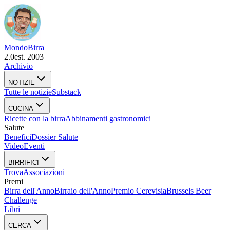
Mondo
Birra
2.0
est. 2003
Archivio
NOTIZIE
Tutte le notizie
Substack
CUCINA
Ricette con la birra
Abbinamenti gastronomici
Salute
Benefici
Dossier Salute
Video
Eventi
BIRRIFICI
Trova
Associazioni
Premi
Birra dell'Anno
Birraio dell'Anno
Premio Cerevisia
Brussels Beer
Challenge
Libri
CERCA