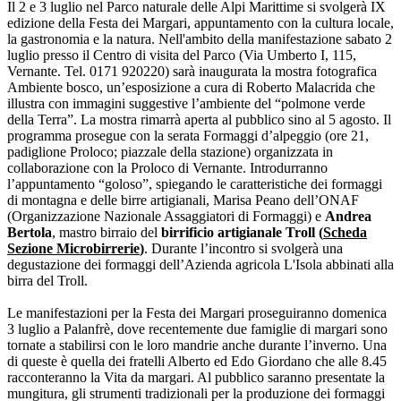
Il 2 e 3 luglio nel Parco naturale delle Alpi Marittime si svolgerà IX
edizione della Festa dei Margari, appuntamento con la cultura locale,
la gastronomia e la natura. Nell'ambito della manifestazione sabato 2
luglio presso il Centro di visita del Parco (Via Umberto I, 115,
Vernante. Tel. 0171 920220) sarà inaugurata la mostra fotografica
Ambiente bosco, un’esposizione a cura di Roberto Malacrida che
illustra con immagini suggestive l’ambiente del “polmone verde
della Terra”. La mostra rimarrà aperta al pubblico sino al 5 agosto. Il
programma prosegue con la serata Formaggi d’alpeggio (ore 21,
padiglione Proloco; piazzale della stazione) organizzata in
collaborazione con la Proloco di Vernante. Introdurranno
l’appuntamento “goloso”, spiegando le caratteristiche dei formaggi
di montagna e delle birre artigianali, Marisa Peano dell’ONAF
(Organizzazione Nazionale Assaggiatori di Formaggi) e
Andrea
Bertola
, mastro birraio del
birrificio artigianale Troll (
Scheda
Sezione Microbirrerie
)
. Durante l’incontro si svolgerà una
degustazione dei formaggi dell’Azienda agricola L'Isola abbinati alla
birra del Troll.
Le manifestazioni per la Festa dei Margari proseguiranno domenica
3 luglio a Palanfrè, dove recentemente due famiglie di margari sono
tornate a stabilirsi con le loro mandrie anche durante l’inverno. Una
di queste è quella dei fratelli Alberto ed Edo Giordano che alle 8.45
racconteranno la Vita da margari. Al pubblico saranno presentate la
mungitura, gli strumenti tradizionali per la produzione dei formaggi