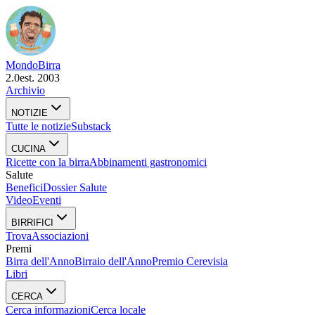
Mondo
Birra
2.0
est. 2003
Archivio
NOTIZIE
Tutte le notizie
Substack
CUCINA
Ricette con la birra
Abbinamenti gastronomici
Salute
Benefici
Dossier Salute
Video
Eventi
BIRRIFICI
Trova
Associazioni
Premi
Birra dell'Anno
Birraio dell'Anno
Premio Cerevisia
Libri
CERCA
Cerca informazioni
Cerca locale