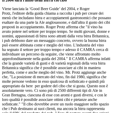
Il 2004 sarà l'anno della Birra col cibo
Viene lanciata la ‘Good Beer Guide’ del 2004, e Roger
Protz, l'editore della guida chiama a raccolta i pub per creare dei
menù che includano birra e accoppiamenti gastronomici che possano
esaltare da una parte la Ale anglosassone, e dall'altra il gusto dei cibi
proposti in accoppiamento. Roger Protz afferma che "il vino ha
avuto potere nel settore per troppo tempo. Se molti giovani, donne e
uomini, appassionati di birra sono attratti dalla vera birra Britannica,
i pub debbono dare un messaggio concreto, ovvero la buona birra
può essere abbinata come e meglio del vino. L'industria del vino
ha segnato il settore per troppo tempo e adesso il CAMRA cerca di
individuare un percorso da seguire, che viene affrontato molto
approfonditamente nella guida del 2004." Il CAMRA afferma infatti
che la grande varietà di gusti e di varietà regionali della vera birra
Britannica significa che è possibile associare ai cibi in maniera
perfetta, come e anche meglio del vino. Mr. Protz aggiunge anche
che, "La posizione di mercato del vino, fin dal 1980, significa che
molte persone vedono in esso qualcosa di sofisticato e quindi più
appropriato da bere per godere del cibo che si gusta. Questo non è
assolutamente vero. Ci sono più di 2500 differenti tipi di Ale in
Gran Bretagna, ciascuna di esse con aromi e gusti diversi, e con le
loro qualità è possibile associare ottimi cibi e pietanze anche
sofisticate." "Il cibo dovrebbe avere un ruolo maggiore nello spazio
che i Pub destinano ai suoi clienti, ma ancora la birra rappresenta