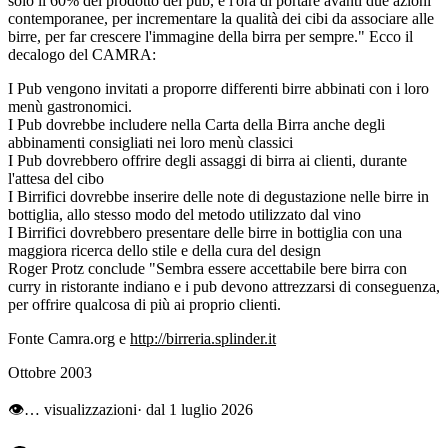
solo il 60% del prodotto dei pub, è l'ora di portare avanti due azioni
contemporanee, per incrementare la qualità dei cibi da associare alle
birre, per far crescere l'immagine della birra per sempre." Ecco il
decalogo del CAMRA:
I Pub vengono invitati a proporre differenti birre abbinati con i loro
menù gastronomici.
I Pub dovrebbe includere nella Carta della Birra anche degli
abbinamenti consigliati nei loro menù classici
I Pub dovrebbero offrire degli assaggi di birra ai clienti, durante
l'attesa del cibo
I Birrifici dovrebbe inserire delle note di degustazione nelle birre in
bottiglia, allo stesso modo del metodo utilizzato dal vino
I Birrifici dovrebbero presentare delle birre in bottiglia con una
maggiora ricerca dello stile e della cura del design
Roger Protz conclude "Sembra essere accettabile bere birra con
curry in ristorante indiano e i pub devono attrezzarsi di conseguenza,
per offrire qualcosa di più ai proprio clienti.
Fonte Camra.org e
http://birreria.splinder.it
Ottobre 2003
👁
…
visualizzazioni
· dal 1 luglio 2026