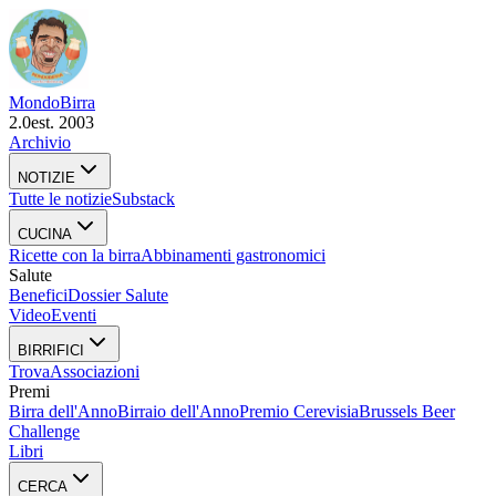
Mondo
Birra
2.0
est. 2003
Archivio
NOTIZIE
Tutte le notizie
Substack
CUCINA
Ricette con la birra
Abbinamenti gastronomici
Salute
Benefici
Dossier Salute
Video
Eventi
BIRRIFICI
Trova
Associazioni
Premi
Birra dell'Anno
Birraio dell'Anno
Premio Cerevisia
Brussels Beer
Challenge
Libri
CERCA