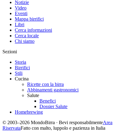
Notizie
Video
Eventi
Mappa birrifici
Libri
Cerca informazioni
Cerca locale
Chi siamo
Sezioni
Storia
Birrifici
Stili
Cucina
Ricette con la birra
Abbinamenti gastronomici
Salute
Benefici
Dossier Salute
Homebrewing
© 2003–2026 MondoBirra · Bevi responsabilmente
Area
Riservata
Fatto con malto, luppolo e pazienza in Italia