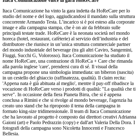
Itaca Comunicazione vince la gara HoReCare
Itaca Comunicazione ha vinto la gara indetta da HoReCare per lo
studio del nome e del logo, aggiudicandosi il mandato sulla struttura
concorrente Armando Testa. L’incarico si è poi esteso alla corporate
image e alla campagna stampa, che è on air da febbraio sulle
principali testate trade. HoReCare è la neonata società nel mondo
horeca (hotel, restaurant, cafèterie) al servizio dell’industria e del
distributore che riunisce in un’unica struttura commerciale partner
del mondo industriale del beverage (tra gli altri Caviro, Sangemini,
Fiuggi, Succhi G, Volorosso). Itaca Comunicazione ha studiato il
nome HoReCare, una contrazione di HoReCa + Care che rimanda
alla parola inglese 'care', prendersi cura di sé. Il visual della
campagna propone una simbologia immediata: un biberon (nascita)
in un cestello del ghiaccio (raffinatezza, qualità). Il claim recita:
'Appena nata è già abituata al meglio', mentre il pay-off ribadisce la
vocazione di HoReCare verso i prodotti di qualità: "La qualità che ti
serve". In occasione della fiera Pianeta Birra, che si è appena
conclusa a Rimini e che si rivolge al mondo beverage, l'agenzia ha
creato uno stand che ha riproposto il tema della campagna in
formato king-size tridimensionale. Il team di Itaca Comunicazione
che ha lavorato al progetto è composto dai direttori creativi Adrianna
Gaioni (art) e Paolo Pedrazzin (copy) e dall'art Valeria Della Dora. I
fotografi della campagna sono Nicoletta Innocenti e Francesco
Bellesia.