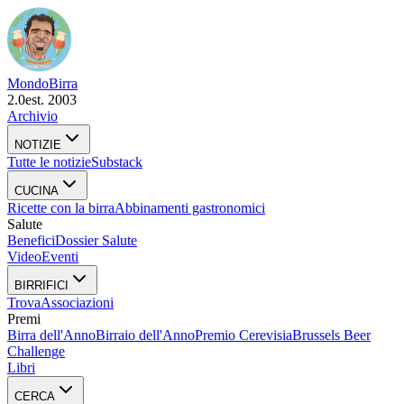
Mondo
Birra
2.0
est. 2003
Archivio
NOTIZIE
Tutte le notizie
Substack
CUCINA
Ricette con la birra
Abbinamenti gastronomici
Salute
Benefici
Dossier Salute
Video
Eventi
BIRRIFICI
Trova
Associazioni
Premi
Birra dell'Anno
Birraio dell'Anno
Premio Cerevisia
Brussels Beer
Challenge
Libri
CERCA