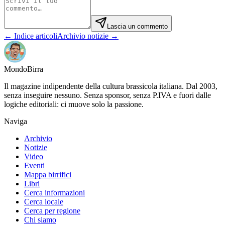
Lascia un commento
← Indice articoli
Archivio notizie →
Mondo
Birra
Il magazine indipendente della cultura brassicola italiana. Dal 2003,
senza inseguire nessuno. Senza sponsor, senza P.IVA e fuori dalle
logiche editoriali: ci muove solo la passione.
Naviga
Archivio
Notizie
Video
Eventi
Mappa birrifici
Libri
Cerca informazioni
Cerca locale
Cerca per regione
Chi siamo