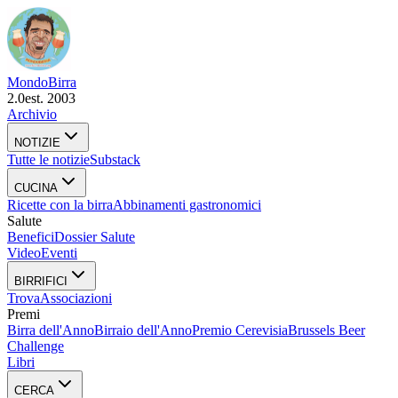
Mondo
Birra
2.0
est. 2003
Archivio
NOTIZIE
Tutte le notizie
Substack
CUCINA
Ricette con la birra
Abbinamenti gastronomici
Salute
Benefici
Dossier Salute
Video
Eventi
BIRRIFICI
Trova
Associazioni
Premi
Birra dell'Anno
Birraio dell'Anno
Premio Cerevisia
Brussels Beer
Challenge
Libri
CERCA