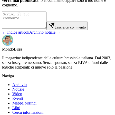
verrà mai pubblicata
. Nel commento appare solo il tuo nome e
cognome.
Lascia un commento
← Indice articoli
Archivio notizie →
Mondo
Birra
Il magazine indipendente della cultura brassicola italiana. Dal 2003,
senza inseguire nessuno. Senza sponsor, senza P.IVA e fuori dalle
logiche editoriali: ci muove solo la passione.
Naviga
Archivio
Notizie
Video
Eventi
Mappa birrifici
Libri
Cerca informazioni