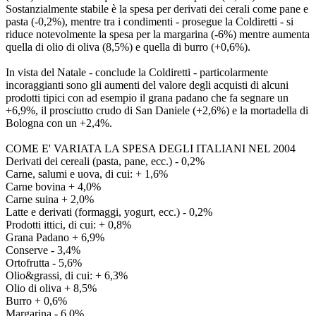
Sostanzialmente stabile è la spesa per derivati dei cerali come pane e
pasta (-0,2%), mentre tra i condimenti - prosegue la Coldiretti - si
riduce notevolmente la spesa per la margarina (-6%) mentre aumenta
quella di olio di oliva (8,5%) e quella di burro (+0,6%).
In vista del Natale - conclude la Coldiretti - particolarmente
incoraggianti sono gli aumenti del valore degli acquisti di alcuni
prodotti tipici con ad esempio il grana padano che fa segnare un
+6,9%, il prosciutto crudo di San Daniele (+2,6%) e la mortadella di
Bologna con un +2,4%.
COME E' VARIATA LA SPESA DEGLI ITALIANI NEL 2004
Derivati dei cereali (pasta, pane, ecc.) - 0,2%
Carne, salumi e uova, di cui: + 1,6%
Carne bovina + 4,0%
Carne suina + 2,0%
Latte e derivati (formaggi, yogurt, ecc.) - 0,2%
Prodotti ittici, di cui: + 0,8%
Grana Padano + 6,9%
Conserve - 3,4%
Ortofrutta - 5,6%
Olio&grassi, di cui: + 6,3%
Olio di oliva + 8,5%
Burro + 0,6%
Margarina - 6,0%