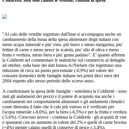
Coldiretti: non solo calano le vendite, cambia la spesa
"Al calo delle vendite registrato dall'Istat si accompagna anche un
cambiamento della busta della spesa alimentare degli italiani con
meno acqua minerale e piu' vino, più burro e meno margarina, piu'
fettine di carne e meno pesce in scatola, piu' olio di oliva e meno
frutta e verdura, meno birra e piu' grana padano". E' quanto afferma
la Coldiretti nel commentare le statistiche sul commercio al dettaglio
ad ottobre, sulla base dei dati Ismea-AcNielsen che registrano una
riduzione di circa un punto percentuale (-0,9%) nel valore dei
consumi domestici delle famiglie italiane nei primi dieci mesi del
2004 rispetto allo stesso periodo dello scorso anno.
A condizionare la spesa delle famiglie - sottolinea la Coldiretti - sono
stati gli andamenti dei prezzi e il potere di acquisto ma anche i
cambiamenti nei comportamenti alimentari e gli andamenti climatici
come dimostra il fatto che il calo più vistoso si è verificato per
l'acqua minerale (-8,6%), per la birra (-6,5%) e per la frutta e verdura
(-5,6%). Crescono invece - continua la Coldiretti - gli acquisti di vini
e spumanti con un aumento in valore del 2% e quelli di carne bovina
(+4%) mentre calano quelli di conserve di pesce (-3,4%).