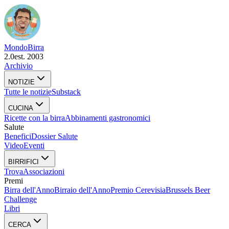
Mondo
Birra
2.0
est. 2003
Archivio
NOTIZIE
Tutte le notizie
Substack
CUCINA
Ricette con la birra
Abbinamenti gastronomici
Salute
Benefici
Dossier Salute
Video
Eventi
BIRRIFICI
Trova
Associazioni
Premi
Birra dell'Anno
Birraio dell'Anno
Premio Cerevisia
Brussels Beer
Challenge
Libri
CERCA