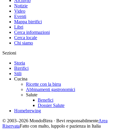
Archivio
Notizie
Video
Eventi
Mappa birrifici
Libri
Cerca informazioni
Cerca locale
Chi siamo
Sezioni
Storia
Birrifici
Stili
Cucina
Ricette con la birra
Abbinamenti gastronomici
Salute
Benefici
Dossier Salute
Homebrewing
© 2003–2026 MondoBirra · Bevi responsabilmente
Area
Riservata
Fatto con malto, luppolo e pazienza in Italia