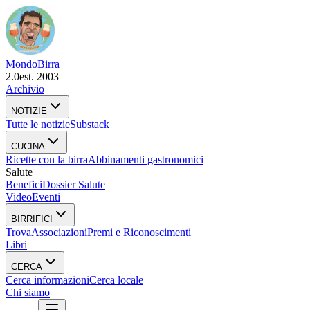
Mondo
Birra
2.0
est. 2003
Archivio
NOTIZIE
Tutte le notizie
Substack
CUCINA
Ricette con la birra
Abbinamenti gastronomici
Salute
Benefici
Dossier Salute
Video
Eventi
BIRRIFICI
Trova
Associazioni
Premi e Riconoscimenti
Libri
CERCA
Cerca informazioni
Cerca locale
Chi siamo