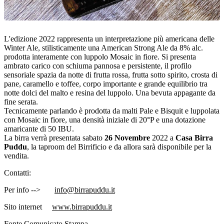
L'edizione 2022 rappresenta un interpretazione più americana delle
Winter Ale, stilisticamente una American Strong Ale da 8% alc.
prodotta interamente con luppolo Mosaic in fiore. Si presenta
ambrato carico con schiuma pannosa e persistente, il profilo
sensoriale spazia da notte di frutta rossa, frutta sotto spirito, crosta di
pane, caramello e toffee, corpo importante e grande equilibrio tra
notte dolci del malto e resina del luppolo. Una bevuta appagante da
fine serata.
Tecnicamente parlando è prodotta da malti Pale e Bisquit e luppolata
con Mosaic in fiore, una densità iniziale di 20°P e una dotazione
amaricante di 50 IBU.
La birra verrà presentata sabato
26 Novembre
2022 a
Casa Birra
Puddu
, la taproom del Birrificio e da allora sarà disponibile per la
vendita.
Contatti:
Per info -->
info@birrapuddu.it
Sito internet
www.birrapuddu.it
Fonte Comunicato Stampa