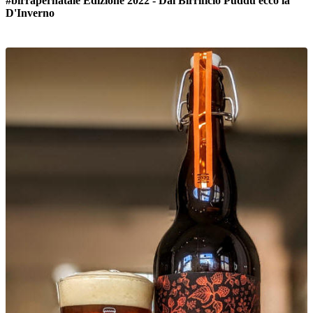
#birrapernatale Edizione 2022 - Dal Birrificio Puddu
ecco la
D'Inverno