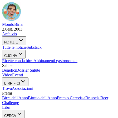
Mondo
Birra
2.0
est. 2003
Archivio
NOTIZIE
Tutte le notizie
Substack
CUCINA
Ricette con la birra
Abbinamenti gastronomici
Salute
Benefici
Dossier Salute
Video
Eventi
BIRRIFICI
Trova
Associazioni
Premi
Birra dell'Anno
Birraio dell'Anno
Premio Cerevisia
Brussels Beer
Challenge
Libri
CERCA