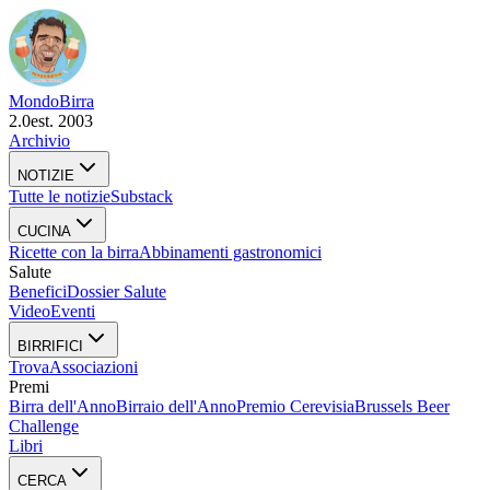
Mondo
Birra
2.0
est. 2003
Archivio
NOTIZIE
Tutte le notizie
Substack
CUCINA
Ricette con la birra
Abbinamenti gastronomici
Salute
Benefici
Dossier Salute
Video
Eventi
BIRRIFICI
Trova
Associazioni
Premi
Birra dell'Anno
Birraio dell'Anno
Premio Cerevisia
Brussels Beer
Challenge
Libri
CERCA