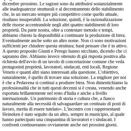
dicembre prossimo. Le ragioni sono da attribuirsi sostanzialmente
alle inadeguatezze strutturali e al decentramento dello stabilimento
che, in un mercato sempre più competitivo come quello attuale,
risultano insuperabili. La soluzione, quindi, è la razionalizzazione
delle risorse accentrandole negli altri quattro stabilimenti di loro
proprietà. Da parte nostra, oltre a contestare metodo e tempi,
abbiamo chiesto la disponibilità a continuare la produzione di birra.
Eventualmente anche sotto un altro nome. Non ci sono motivazioni
sufficienti per chiudere questa struttura; basti pensare che è in attivo.
A questo proposito Giunti e Perego hanno nicchiato, dicendo che ci
sapranno dire. Abbiamo invece ottenuto di già risposta positiva alla
richiesta dell'avvio di un tavolo di concertazione comune che veda
protagonisti proprietà, lavoratori, sindacati, enti locali, Regione
Veneto e quanti altri siano interessati alla questione. L'obiettivo,
naturalmente, è quello di trovare una soluzione. La migliore per noi
è che a Pedavena si continui a produrre birra. Non dimentichiamo la
professionalità che in tutti questi decenni si è creata, venendo anche
esportata brillantemente nel resto d'Italia e anche a livello
internazionale. Un patrimonio di storia e cultura che, a fianco
naturalmente alla necessità di salvaguardare un centinaio di posti di
lavoro, merita di essere tutelato». L'incontro con i rappresentanti
Heineken è stato seguito da un altro, sempre in municipio, al quale
hanno partecipato una cinquantina di lavoratori e i sindacati. I
confronti continueranno ovviamente anche nei prossimi giorni.