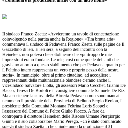
«Continuare la produzione, anche con un altro nome»
Il sindaco Franco Zaetta: «Avvieremo un tavolo di concertazione
coinvolgendo nella partita anche la Regione» «Tira brutta aria»
commentava il sindaco di Pedavena Franco Zaetta sulle pagine de Il
Gazzettino di ieri. E ieri sera, a seguito dell'incontro con la
Heineken, non poteva che sottolineare che «purtroppo le mie
impressioni erano fondate. Le mie, così come quelle dei tanti che
gravitano attorno a questo stabilimento che per Pedavena quanto per
il Feltrino intero rappresenta un vero e proprio pezzo della nostra
storia». In municipio, oltre al primo cittadino, ad accogliere i
rappresentanti della multinazionale olandese c'erano anche il
vicesindaco Salvatore Liotta, gli assessori Mario Cecchet, Gianni De
Bacco, Teresa De Bortoli e il consigliere comunale Samuele De Riz.
Ma a sostenere la causa della Birreria Pedavena non sono mancati
nemmeno il presidente della Provincia di Belluno Sergio Reolon, il
presidente della Comunità Montana Feltrina Loris Scopel e
l'assessore del Comune di Feltre Giulio Fiocco. A fare da
controparte il direttore Heineken delle Risorse Umane Piergiorgio
Giunti e il suo collaboratore Mario Perego. «Ci è stato comunicato -
spiega il sindaco Zaetta - che chiuderanno la produzione il 31