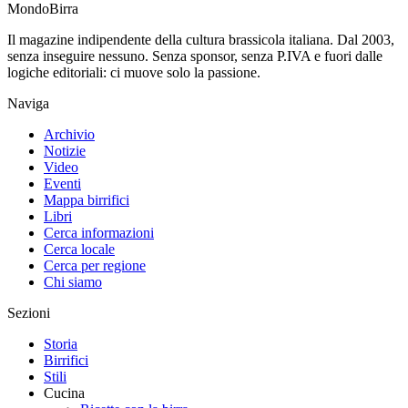
Mondo
Birra
Il magazine indipendente della cultura brassicola italiana. Dal 2003,
senza inseguire nessuno. Senza sponsor, senza P.IVA e fuori dalle
logiche editoriali: ci muove solo la passione.
Naviga
Archivio
Notizie
Video
Eventi
Mappa birrifici
Libri
Cerca informazioni
Cerca locale
Cerca per regione
Chi siamo
Sezioni
Storia
Birrifici
Stili
Cucina