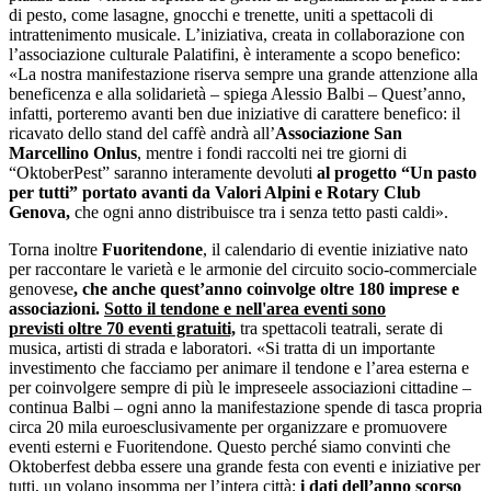
di pesto, come lasagne, gnocchi e trenette, uniti a spettacoli di
intrattenimento musicale. L’iniziativa, creata in collaborazione con
l’associazione culturale Palatifini, è interamente a scopo benefico:
«La nostra manifestazione riserva sempre una grande attenzione alla
beneficenza e alla solidarietà – spiega Alessio Balbi – Quest’anno,
infatti, porteremo avanti ben due iniziative di carattere benefico: il
ricavato dello stand del caffè andrà all’
Associazione San
Marcellino Onlus
, mentre i fondi raccolti nei tre giorni di
“OktoberPest” saranno interamente devoluti
al progetto “Un pasto
per tutti” portato avanti da Valori Alpini e Rotary Club
Genova,
che ogni anno distribuisce tra i senza tetto pasti caldi».
Torna inoltre
Fuoritendone
, il calendario di eventie iniziative nato
per raccontare le varietà e le armonie del circuito socio-commerciale
genovese
, che anche quest’anno coinvolge oltre 180 imprese e
associazioni.
Sotto il tendone e nell'area eventi sono
previsti oltre 70 eventi gratuiti,
tra spettacoli teatrali, serate di
musica, artisti di strada e laboratori. «Si tratta di un importante
investimento che facciamo per animare il tendone e l’area esterna e
per coinvolgere sempre di più le imprese
ele associazioni cittadine –
continua Balbi – ogni anno la manifestazione spende di tasca propria
circa 20 mila euroesclusivamente per organizzare e promuovere
eventi esterni e Fuoritendone. Questo perché siamo convinti che
Oktoberfest debba essere una grande festa con eventi e iniziative per
tutti, un volano insomma per l’intera città;
i dati dell’anno scorso