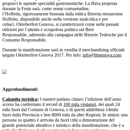
proporci le squisite specialità gastronomiche. La Birra proposta
durante la Festa sarà, come ormai consuetudine,
l’Hofbräu, rigorosamente brassata dalla mitica Birreria monacense
Hofbräu, disponibile anche nella versione analcolica e per
celiaci. Oktoberfest Genova, si caratterizzerà come nelle passate
edizioni per l’attenta e scrupolosa politica sul Bere
Responsabile, aderendo alla campagna delle Birrerie Tedesche per il
Consumo Responsabile.
Durante la manifestazione sarà in vendita il merchandising ufficiale
targato Oktoberfest Genova 2017. Per info:
info@hbgenova.com
Approfondimenti:
Calamita turistica
:
I numeri parlano chiaro: l’edizione dell’anno
scorso ha confermato il record di
100 mila visitatori
, dei quali 24
mila fuori dal Comune di Genova, e di questi addirittura 14mila
fuori dalla Provincia e ben 8000 mila da altre Regioni
.
In sintesi: una
persona su quattro è arrivata da fuori città a dimostrazione del
grande potenziale attrattivo e turistico della manifestazione, che è a