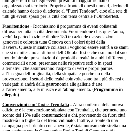
tutti gli effetti uno degli eventi privati di maggior richiamo
organizzato sul territorio. Proprio a fronte di questi numeri, decine di
aziende hanno deciso di aderire al “Fuori Tendone”, cioè alla rete di
tutti gli eventi sparsi per la città con tema centrale l’Oktoberfest.
Fuoritendone
-
Ricchissimo il programma di eventi collaterali
diffuso per tutta la città denominato Fuoritendone che, quest’anno,
vedrà la partecipazione di oltre 180 tra aziende e associazioni
genovesi e colorerà tutta Genova con i colori tipici della
Baviera. Queste iniziative collaterali vogliono essere entità a se stanti
che si manifestano al di fuori dell’Oktoberfest e che esulano dal suo
mondo birraio: presentazioni di prodotti e realtà in ambiti differenti,
commerciali e non, presentate nelle rispettive sedi o in spazi
alternativi, che assumeranno l’aspetto di veri e propri parties
all’insegna dell’originalità, della simpatia e perché no della
provocazione. I settori delle realtà coinvolte sono tra i più diversi e
variegati; si andrà dalla gastronomia alle gallerie d’arte,
all’arredamento, alla musica e all’abbigliamento. (
Programma in
allegato)
Convenzioni con Taxi e Trenitalia
-
Altra conferma della nuova
edizione è la convenzione stipulata con Trenitalia, che permette uno
sconto del 15% sulle consumazioni a chi, provenendo da fuori città,
mostrerà un biglietto del treno vidimato. Inoltre, a fronte di una
campagna per il rientro consapevole, è stata nuovamente stretta una
convenzione con la Cooperativa Radio Taxi di Genova: tutti i