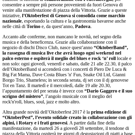
consentire a sempre più persone provenienti da fuori Genova di
venire alla manifestazione di piazza della Vittoria. Grazie a queste
iniziative,
l’Oktoberfest di Genova si consolida come marchio
nazionale
, esportando la cultura e la gastronomia bavarese anche
nelle città di
Torino
e, da quest’anno,
Padova
.
Accanto alle conferme, non mancano le novità, nel segno della
musica e della beneficenza. Grazie alla collaborazione con il
negozio di dischi Disco Club, nasce quest’anno
“OktoberBand”,
la rassegna di musica live che avrà luogo ogni weekend nel
palco esterno e ospiterà il meglio del blues e rock ‘n’ roll
locale e
non solo: ogni giovedì, venerdì e sabato, dalle 21 alle 22.30, il palco
dell’OktoberBand si accenderà con i concerti di Piero De Luca &
Big Fat Mama, Dave Costa Blues 'n' Fun, Snake Oil Ltd, Gianni
Borgo Trio, Shameless; in seconda serata, dj set con il dj genovese
Tot en Tanz. Il martedì e il mercoledì, dalle 19 alle 20.30,
l’appuntamento del pre serata è invece con
“Dario Gaggero e il suo
scrigno del mistero”
, l’angolo musicale con il meglio del
rock'n'roll, blues, soul, jazz e molto altro.
Altra grande novità dell’Oktoberfest 2017 è la
prima edizione di
“OktoberPest”, l’evento solidale creato in collaborazione con gli
alpini, i Rotary e i frati
genovesi
. A partire dalla fine della
manifestazione, da martedì 26 a giovedì 28 settembre, il tendone di
piazza della Vittoria ospiterà tre giorni di degustazioni di piatti a base