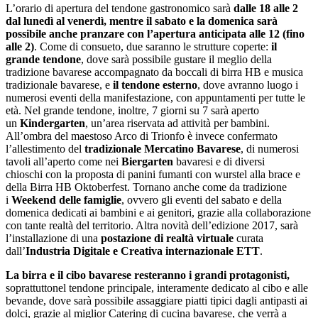
L’orario di apertura del tendone gastronomico sarà
dalle 18 alle 2
dal lunedì al venerdì, mentre il sabato e la domenica sarà
possibile anche pranzare con l’apertura anticipata alle 12 (fino
alle 2)
. Come di consueto, due saranno le strutture coperte:
il
grande tendone
, dove sarà possibile gustare il meglio della
tradizione bavarese accompagnato da boccali di birra HB e musica
tradizionale bavarese, e
il tendone esterno
, dove avranno luogo i
numerosi eventi della manifestazione, con appuntamenti per tutte le
età. Nel grande tendone, inoltre, 7 giorni su 7 sarà aperto
un
Kindergarten
, un’area riservata ad attività per bambini.
All’ombra del maestoso Arco di Trionfo è invece confermato
l’allestimento del
tradizionale Mercatino Bavarese
, di numerosi
tavoli all’aperto come nei
Biergarten
bavaresi e di diversi
chioschi con la proposta di panini fumanti con wurstel alla brace e
della Birra HB Oktoberfest. Tornano anche come da tradizione
i
Weekend delle famiglie
, ovvero gli eventi del sabato e della
domenica dedicati ai bambini e ai genitori, grazie alla collaborazione
con tante realtà del territorio. Altra novità dell’edizione 2017, sarà
l’installazione di una
postazione di realtà virtuale
curata
dall’
Industria Digitale e Creativa internazionale ETT
.
La birra e il cibo bavarese resteranno i grandi protagonisti,
soprattuttonel tendone principale, interamente dedicato al cibo e alle
bevande, dove sarà possibile assaggiare piatti tipici dagli antipasti ai
dolci, grazie al miglior Catering di cucina bavarese, che verrà a