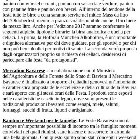
panino con würstel e crauti, panino con salsiccia e verdure, panino
con patatine fritte e panino con brezel. All’interno del tendone della
festa tutte le birre a cena saranno servite nel mitico Mass da litro
dell’Oktoberfest, mentre a pranzo sarà disponibile anche il bicchiere
da mezzo litro. Anche per l’edizione 2017 saranno confermate le
seguenti atipiche tipologie birrarie: la birra analcolica e quella per
celiaci. La prima, la Hofbräu München Alkoholfrei, è un’importante
e dignitosa alternativa per chi deve guidare, per gli sportivi o per chi
non può bere alcolici per motivi di salute. La seconda verrà proposta
dagli organizzatori proprio su richiesta dei celiaci, desiderosi di
partecipare alla festa "da protagonisti”.
Mercatino Bavarese
- In collaborazione con il Ministero
dell’Agricoltura e delle Foreste dello Stato di Baviera il Mercatino
Bavarese è finalizzato a proporre ai cittadini genovesi un’importante
e caratteristica proposta delle eccellenze e della cultura della Baviera
e sarà aperto con gli stessi orari della Festa. I prodotti sono esposti
nelle caratteristiche casette in legno, dove sono presenti le
tradizionali produzioni bavaresi come senapi, miele, salumi,
formaggi, succhi di frutta, liquori e artigianato.
Bambini e Weekend per le famiglie
-
Le Feste Bavaresi sono da
sempre un’importante possibilità di incontro tra le famiglie: momenti
conviviali nei quali riunirsi, stare insieme e trascorrere in armonia
una bella giornata. Con questo spirito sono stati concepiti i weekend