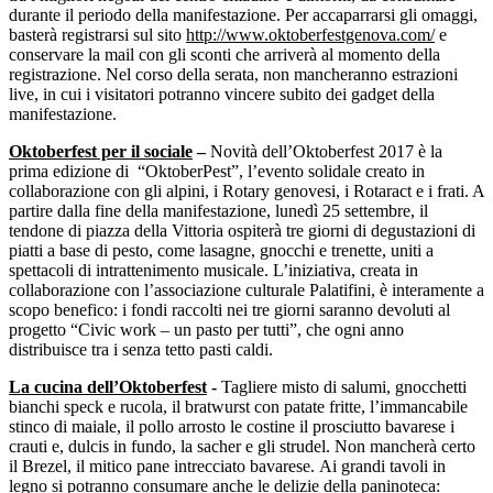
durante il periodo della manifestazione. Per accaparrarsi gli omaggi,
basterà registrarsi sul sito
http://www.oktoberfestgenova.com/
e
conservare la mail con gli sconti che arriverà al momento della
registrazione. Nel corso della serata, non mancheranno estrazioni
live, in cui i visitatori potranno vincere subito dei gadget della
manifestazione.
Oktoberfest per il sociale
–
Novità dell’Oktoberfest 2017 è la
prima edizione di “OktoberPest”, l’evento solidale creato in
collaborazione con gli alpini, i Rotary genovesi, i Rotaract e i frati. A
partire dalla fine della manifestazione, lunedì 25 settembre, il
tendone di piazza della Vittoria ospiterà tre giorni di degustazioni di
piatti a base di pesto, come lasagne, gnocchi e trenette, uniti a
spettacoli di intrattenimento musicale. L’iniziativa, creata in
collaborazione con l’associazione culturale Palatifini, è interamente a
scopo benefico: i fondi raccolti nei tre giorni saranno devoluti al
progetto “Civic work – un pasto per tutti”, che ogni anno
distribuisce tra i senza tetto pasti caldi.
La cucina dell’Oktoberfest
-
Tagliere misto di salumi, gnocchetti
bianchi speck e rucola, il bratwurst con patate fritte, l’immancabile
stinco di maiale, il pollo arrosto le costine il prosciutto bavarese i
crauti e, dulcis in fundo, la sacher e gli strudel. Non mancherà certo
il Brezel, il mitico pane intrecciato bavarese. Ai grandi tavoli in
legno si potranno consumare anche le delizie della paninoteca: