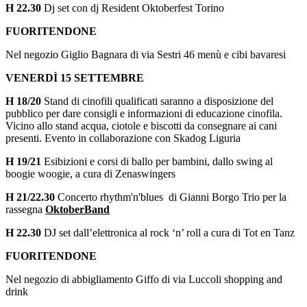
H 22.30
Dj set con dj Resident Oktoberfest Torino
FUORITENDONE
Nel negozio Giglio Bagnara di via Sestri 46 menù e cibi bavaresi
VENERDÌ 15 SETTEMBRE
H 18/20
Stand di cinofili qualificati saranno a disposizione del
pubblico per dare consigli e informazioni di educazione cinofila.
Vicino allo stand acqua, ciotole e biscotti da consegnare ai cani
presenti. Evento in collaborazione con Skadog Liguria
H 19/21
Esibizioni e corsi di ballo per bambini, dallo swing al
boogie woogie, a cura di Zenaswingers
H
21/22.30
Concerto rhythm'n'blues di Gianni Borgo Trio per la
rassegna
OktoberBand
H 22.30
DJ set dall’elettronica al rock ‘n’ roll a cura di Tot en Tanz
FUORITENDONE
Nel negozio di abbigliamento Giffo di via Luccoli shopping and
drink