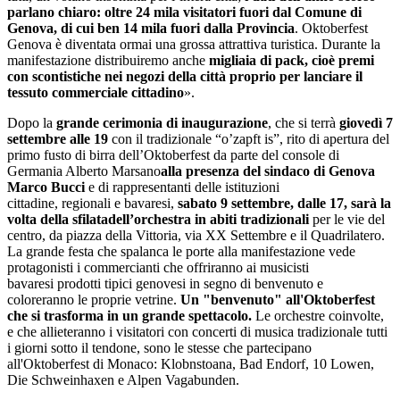
parlano chiaro: oltre 24 mila visitatori fuori dal Comune di
Genova, di cui ben 14 mila fuori dalla Provincia
. Oktoberfest
Genova è diventata ormai una grossa attrattiva turistica. Durante la
manifestazione distribuiremo anche
migliaia di pack, cioè premi
con scontistiche nei negozi della città proprio per lanciare il
tessuto commerciale cittadino
».
Dopo la
grande cerimonia di inaugurazione
, che si terrà
giovedì 7
settembre alle 19
con il tradizionale “o’zapft is”, rito di apertura del
primo fusto di birra dell’Oktoberfest da parte del console di
Germania Alberto Marsano
alla presenza del sindaco di Genova
Marco Bucci
e di rappresentanti delle istituzioni
cittadine
, regionali e bavaresi,
sabato 9 settembre, dalle 17, sarà la
volta della sfilatadell’orchestra in abiti tradizionali
per le vie del
centro, da piazza della Vittoria, via XX Settembre e il Quadrilatero.
La grande festa che spalanca le porte alla manifestazione vede
protagonisti i commercianti che offriranno ai musicisti
bavaresi prodotti tipici genovesi in segno di benvenuto e
coloreranno le proprie vetrine.
Un "benvenuto" all'Oktoberfest
che si trasforma in un grande spettacolo.
Le orchestre coinvolte,
e che allieteranno i visitatori con concerti di musica tradizionale tutti
i giorni sotto il tendone, sono le stesse che partecipano
all'Oktoberfest di Monaco: Klobnstoana, Bad Endorf, 10 Lowen,
Die Schweinhaxen e Alpen Vagabunden.