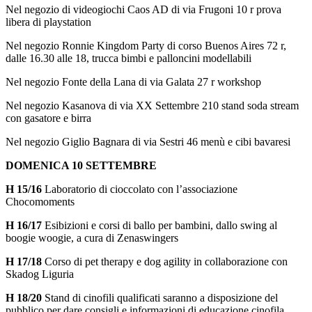
Nel negozio di videogiochi Caos AD di via Frugoni 10 r prova
libera di playstation
Nel negozio Ronnie Kingdom Party di corso Buenos Aires 72 r,
dalle 16.30 alle 18, trucca bimbi e palloncini modellabili
Nel negozio Fonte della Lana di via Galata 27 r workshop
Nel negozio Kasanova di via XX Settembre 210 stand soda stream
con gasatore e birra
Nel negozio Giglio Bagnara di via Sestri 46 menù e cibi bavaresi
DOMENICA 10 SETTEMBRE
H 15/16
Laboratorio di cioccolato con l’associazione
Chocomoments
H 16/17
Esibizioni e corsi di ballo per bambini, dallo swing al
boogie woogie, a cura di Zenaswingers
H 17/18
Corso di pet therapy e dog agility in collaborazione con
Skadog Liguria
H 18/20
Stand di cinofili qualificati saranno a disposizione del
pubblico per dare consigli e informazioni di educazione cinofila.