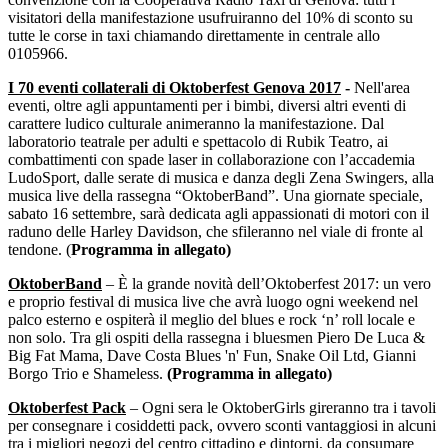
visitatori della manifestazione usufruiranno del 10% di sconto su
tutte le corse in taxi chiamando direttamente in centrale allo
0105966.
I 70 eventi collaterali di Oktoberfest Genova 2017
-
Nell'area
eventi, oltre agli appuntamenti per i bimbi, diversi altri eventi di
carattere ludico culturale animeranno la manifestazione. Dal
laboratorio teatrale per adulti e spettacolo di Rubik Teatro, ai
combattimenti con spade laser in collaborazione con l’accademia
LudoSport, dalle serate di musica e danza degli Zena Swingers, alla
musica live della rassegna “OktoberBand”. Una giornate speciale,
sabato 16 settembre, sarà dedicata agli appassionati di motori con il
raduno delle Harley Davidson, che sfileranno nel viale di fronte al
tendone. (
Programma in allegato)
OktoberBand
– È la grande novità dell’Oktoberfest 2017: un vero
e proprio festival di musica live che avrà luogo ogni weekend nel
palco esterno e ospiterà il meglio del blues e rock ‘n’ roll locale e
non solo. Tra gli ospiti della rassegna i bluesmen Piero De Luca &
Big Fat Mama, Dave Costa Blues 'n' Fun, Snake Oil Ltd, Gianni
Borgo Trio e Shameless.
(Programma in allegato)
Oktoberfest Pack
– Ogni sera le OktoberGirls gireranno tra i tavoli
per consegnare i cosiddetti pack, ovvero sconti vantaggiosi in alcuni
tra i migliori negozi del centro cittadino e dintorni, da consumare