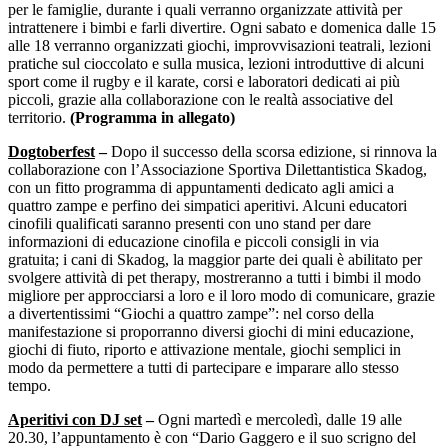
per le famiglie, durante i quali verranno organizzate attività per
intrattenere i bimbi e farli divertire. Ogni sabato e domenica dalle 15
alle 18 verranno organizzati giochi, improvvisazioni teatrali, lezioni
pratiche sul cioccolato e sulla musica, lezioni introduttive di alcuni
sport come il rugby e il karate, corsi e laboratori dedicati ai più
piccoli, grazie alla collaborazione con le realtà associative del
territorio.
(Programma in allegato)
Dogtoberfest
–
Dopo il successo della scorsa edizione, si rinnova la
collaborazione con l’Associazione Sportiva Dilettantistica Skadog,
con un fitto programma di appuntamenti dedicato agli amici a
quattro zampe e perfino dei simpatici aperitivi. Alcuni educatori
cinofili qualificati saranno presenti con uno stand per dare
informazioni di educazione cinofila e piccoli consigli in via
gratuita; i cani di Skadog, la maggior parte dei quali è abilitato per
svolgere attività di pet therapy, mostreranno a tutti i bimbi il modo
migliore per approcciarsi a loro e il loro modo di comunicare, grazie
a divertentissimi “Giochi a quattro zampe”: nel corso della
manifestazione si proporranno diversi giochi di mini educazione,
giochi di fiuto, riporto e attivazione mentale, giochi semplici in
modo da permettere a tutti di partecipare e imparare allo stesso
tempo.
Aperitivi con DJ set
–
Ogni martedì e mercoledì, dalle 19 alle
20.30, l’appuntamento è con “Dario Gaggero e il suo scrigno del