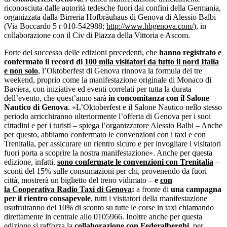
riconosciuta dalle autorità tedesche fuori dai confini della Germania,
organizzata dalla Birreria Hofbräuhaus di Genova di Alessio Balbi
(Via Boccardo 5 r 010-542988;
http://www.hbgenova.com/
), in
collaborazione con il Civ di Piazza della Vittoria e Ascom.
Forte del successo delle edizioni precedenti, che
hanno registrato e
confermato il record di
100 mila visitatori da tutto il nord Italia
e non solo
, l’Oktoberfest di Genova rinnova la formula dei tre
weekend, proprio come la manifestazione originale di Monaco di
Baviera, con iniziative ed eventi correlati per tutta la durata
dell’evento, che quest’anno sarà
in concomitanza con il Salone
Nautico di Genova
. «L’Oktoberfest e il Salone Nautico nello stesso
periodo arricchiranno ulteriormente l’offerta di Genova per i suoi
cittadini e per i turisti – spiega l’organizzatore Alessio Balbi – Anche
per questo, abbiamo confermato le convenzioni con i taxi e con
Trenitalia, per assicurare un rientro sicuro e per invogliare i visitatori
fuori porta a scoprire la nostra manifestazione». Anche per questa
edizione, infatti,
sono confermate le convenzioni con Trenitalia
–
sconti del 15% sulle consumazioni per chi, provenendo da fuori
città, mostrerà un biglietto del treno vidimato –
e
con
la Cooperativa Radio Taxi di Genova
:
a fronte di
una campagna
per il rientro consapevole
, tutti i visitatori della manifestazione
usufruiranno del 10% di sconto su tutte le corse in taxi chiamando
direttamente in centrale allo 0105966. Inoltre anche per questa
edizione si rafforza la
collaborazione con Federalberghi
, per