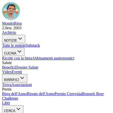
Mondo
Birra
2.0
est. 2003
Archivio
NOTIZIE
Tutte le notizie
Substack
CUCINA
Ricette con la birra
Abbinamenti gastronomici
Salute
Benefici
Dossier Salute
Video
Eventi
BIRRIFICI
Trova
Associazioni
Premi
Birra dell'Anno
Birraio dell'Anno
Premio Cerevisia
Brussels Beer
Challenge
Libri
CERCA