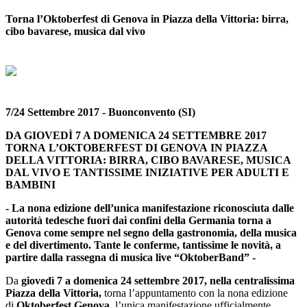
Torna l’Oktoberfest di Genova in Piazza della Vittoria: birra,
cibo bavarese, musica dal vivo
7/24 Settembre 2017 - Buonconvento (SI)
DA GIOVEDÌ 7 A DOMENICA 24 SETTEMBRE 2017
TORNA L’OKTOBERFEST DI GENOVA IN PIAZZA
DELLA VITTORIA: BIRRA, CIBO BAVARESE, MUSICA
DAL VIVO E TANTISSIME INIZIATIVE PER ADULTI E
BAMBINI
- La nona edizione dell’unica manifestazione riconosciuta dalle
autorità tedesche fuori dai confini della Germania torna a
Genova come sempre nel segno della gastronomia, della musica
e del divertimento. Tante le conferme, tantissime le novità, a
partire dalla rassegna di musica live “OktoberBand” -
Da
giovedì 7 a domenica 24 settembre 2017, nella centralissima
Piazza della Vittoria,
torna l’appuntamento con la nona edizione
di
Oktoberfest Genova
, l’unica manifestazione ufficialmente