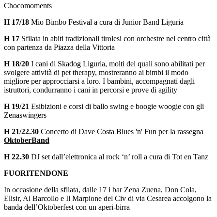
Chocomoments
H 17/18
Mio Bimbo Festival a cura di Junior Band Liguria
H 17
Sfilata in abiti tradizionali tirolesi con orchestre nel centro città
con partenza da Piazza della Vittoria
H 18/20
I cani di Skadog Liguria, molti dei quali sono abilitati per
svolgere attività di pet therapy, mostreranno ai bimbi il modo
migliore per approcciarsi a loro. I bambini, accompagnati dagli
istruttori, condurranno i cani in percorsi e prove di agility
H 19/21
Esibizioni e corsi di ballo swing e boogie woogie con gli
Zenaswingers
H 21/22.30
Concerto di Dave Costa Blues 'n' Fun per la rassegna
OktoberBand
H 22.30
DJ set dall’elettronica al rock ‘n’ roll a cura di Tot en Tanz
FUORITENDONE
In occasione della sfilata, dalle 17 i bar Zena Zuena, Don Cola,
Elisir, Al Barcollo e Il Marpione del Civ di via Cesarea accolgono la
banda dell’Oktoberfest con un aperi-birra