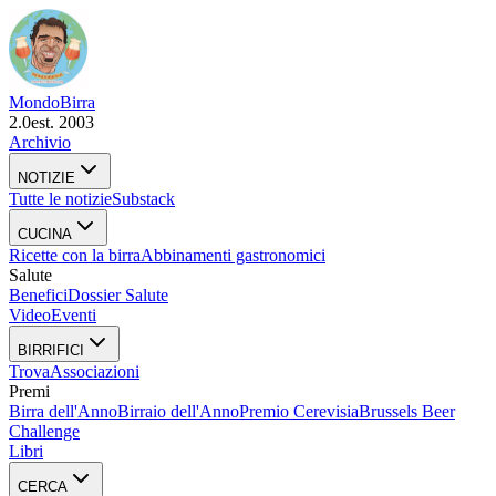
Mondo
Birra
2.0
est. 2003
Archivio
NOTIZIE
Tutte le notizie
Substack
CUCINA
Ricette con la birra
Abbinamenti gastronomici
Salute
Benefici
Dossier Salute
Video
Eventi
BIRRIFICI
Trova
Associazioni
Premi
Birra dell'Anno
Birraio dell'Anno
Premio Cerevisia
Brussels Beer
Challenge
Libri
CERCA