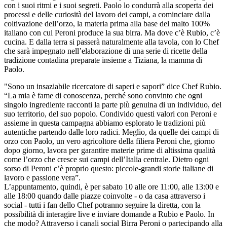
con i suoi ritmi e i suoi segreti. Paolo lo condurrà alla scoperta dei
processi e delle curiosità del lavoro dei campi, a cominciare dalla
coltivazione dell’orzo, la materia prima alla base del malto 100%
italiano con cui Peroni produce la sua birra. Ma dove c’è Rubio, c’è
cucina. E dalla terra si passerà naturalmente alla tavola, con lo Chef
che sarà impegnato nell’elaborazione di una serie di ricette della
tradizione contadina preparate insieme a Tiziana, la mamma di
Paolo.
"Sono un insaziabile ricercatore di saperi e sapori” dice Chef Rubio.
“La mia è fame di conoscenza, perché sono convinto che ogni
singolo ingrediente racconti la parte più genuina di un individuo, del
suo territorio, del suo popolo. Condivido questi valori con Peroni e
assieme in questa campagna abbiamo esplorato le tradizioni più
autentiche partendo dalle loro radici. Meglio, da quelle dei campi di
orzo con Paolo, un vero agricoltore della filiera Peroni che, giorno
dopo giorno, lavora per garantire materie prime di altissima qualità
come l’orzo che cresce sui campi dell’Italia centrale. Dietro ogni
sorso di Peroni c’è proprio questo: piccole-grandi storie italiane di
lavoro e passione vera”.
L’appuntamento, quindi, è per sabato 10 alle ore 11:00, alle 13:00 e
alle 18:00 quando dalle piazze coinvolte - o da casa attraverso i
social - tutti i fan dello Chef potranno seguire la diretta, con la
possibilità di interagire live e inviare domande a Rubio e Paolo. In
che modo? Attraverso i canali social Birra Peroni o partecipando alla