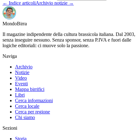
← Indice articoli
Archivio notizie →
Mondo
Birra
Il magazine indipendente della cultura brassicola italiana. Dal 2003,
senza inseguire nessuno. Senza sponsor, senza P.IVA e fuori dalle
logiche editoriali: ci muove solo la passione.
Naviga
Archivio
Notizie
Video
Eventi
Mappa birrifici
Libri
Cerca informazioni
Cerca locale
Cerca per regione
Chi siamo
Sezioni
Storia