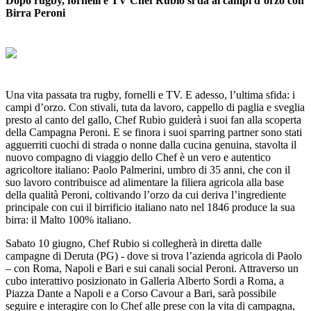
Dopo rugby, fornelli e TV Chef Rubio si dà ai campi d’orzo con
Birra Peroni
Una vita passata tra rugby, fornelli e TV. E adesso, l’ultima sfida: i
campi d’orzo. Con stivali, tuta da lavoro, cappello di paglia e sveglia
presto al canto del gallo, Chef Rubio guiderà i suoi fan alla scoperta
della Campagna Peroni. E se finora i suoi sparring partner sono stati
agguerriti cuochi di strada o nonne dalla cucina genuina, stavolta il
nuovo compagno di viaggio dello Chef è un vero e autentico
agricoltore italiano: Paolo Palmerini, umbro di 35 anni, che con il
suo lavoro contribuisce ad alimentare la filiera agricola alla base
della qualità Peroni, coltivando l’orzo da cui deriva l’ingrediente
principale con cui il birrificio italiano nato nel 1846 produce la sua
birra: il Malto 100% italiano.
Sabato 10 giugno, Chef Rubio si collegherà in diretta dalle
campagne di Deruta (PG) - dove si trova l’azienda agricola di Paolo
– con Roma, Napoli e Bari e sui canali social Peroni. Attraverso un
cubo interattivo posizionato in Galleria Alberto Sordi a Roma, a
Piazza Dante a Napoli e a Corso Cavour a Bari, sarà possibile
seguire e interagire con lo Chef alle prese con la vita di campagna,