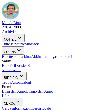
Mondo
Birra
2.0
est. 2003
Archivio
NOTIZIE
Tutte le notizie
Substack
CUCINA
Ricette con la birra
Abbinamenti gastronomici
Salute
Benefici
Dossier Salute
Video
Eventi
BIRRIFICI
Trova
Associazioni
Premi
Birra dell'Anno
Birraio dell'Anno
Libri
CERCA
Cerca informazioni
Cerca locale