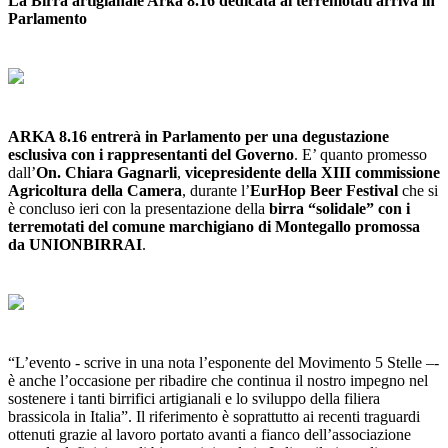
La Birra artigianale Arka 8.16 dedicata ai terremotati arriva in
Parlamento
ARKA 8.16 entrerà in Parlamento per una degustazione
esclusiva con i rappresentanti del Governo
. E’ quanto promesso
dall’
On. Chiara Gagnarli
,
vicepresidente della XIII commissione
Agricoltura della Camera
, durante l’
EurHop Beer Festival
che si
è concluso ieri con la presentazione della
birra “solidale”
con i
terremotati del comune marchigiano di Montegallo promossa
da UNIONBIRRAI
.
“L’evento - scrive in una nota l’esponente del Movimento 5 Stelle –-
è anche l’occasione per ribadire che continua il nostro impegno nel
sostenere i tanti birrifici artigianali e lo sviluppo della filiera
brassicola in Italia”. Il riferimento è soprattutto ai recenti traguardi
ottenuti grazie al lavoro portato avanti a fianco dell’associazione