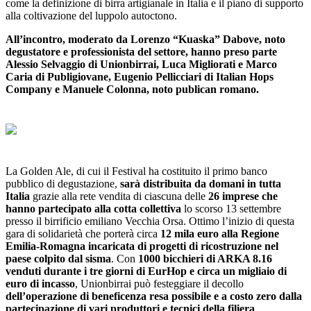
come la definizione di birra artigianale in Italia e il piano di supporto
alla coltivazione del luppolo autoctono.
All’incontro, moderato da Lorenzo “Kuaska” Dabove, noto
degustatore e professionista del settore, hanno preso parte
Alessio Selvaggio di Unionbirrai, Luca Migliorati e Marco
Caria di Publigiovane, Eugenio Pellicciari di Italian Hops
Company e Manuele Colonna, noto publican romano.
La Golden Ale, di cui il Festival ha costituito il primo banco
pubblico di degustazione,
sarà distribuita da domani in tutta
Italia
grazie alla rete vendita di ciascuna delle
26 imprese che
hanno partecipato alla cotta collettiva
lo scorso 13 settembre
presso il birrificio emiliano Vecchia Orsa. Ottimo l’inizio di questa
gara di solidarietà che porterà circa
12 mila euro alla Regione
Emilia-Romagna incaricata di progetti di ricostruzione nel
paese colpito dal sisma
. Con
1000 bicchieri di ARKA 8.16
venduti durante i tre giorni di EurHop e circa un migliaio di
euro di incasso
, Unionbirrai può festeggiare il decollo
dell’operazione di beneficenza resa possibile e a costo zero
dalla
partecipazione di vari produttori e tecnici della filiera