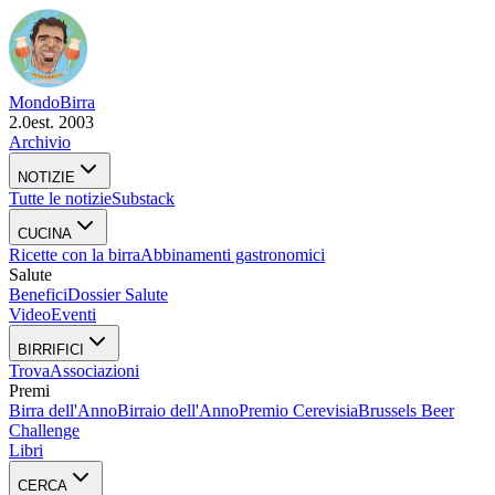
Mondo
Birra
2.0
est. 2003
Archivio
NOTIZIE
Tutte le notizie
Substack
CUCINA
Ricette con la birra
Abbinamenti gastronomici
Salute
Benefici
Dossier Salute
Video
Eventi
BIRRIFICI
Trova
Associazioni
Premi
Birra dell'Anno
Birraio dell'Anno
Premio Cerevisia
Brussels Beer
Challenge
Libri
CERCA