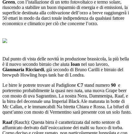
Green
, con l’istallazione di un tetto fotovoltaico e termo solare,
riuscendo a stabilire un buon risparmio di energia e di emissioni, la
superficie destinata alla coltivazione dell’orzo a breve raggiungerà i
50 ettari in modo da darci totale indipendenza da qualsiasi fattore
economico e climatico per ciò che concerne l’orzo.
Dal punto di vista delle novità in produzione brassicola, la più bella
è il nuovo secondo birraio che aiuta
Ioan
nel suo lavoro,
Gianmaria Ricciardi
, già secondo di Bruno Carilli e birraio del
brewpub Howling hops tank bar di Londra.
Le birre le potrete trovare al Padiglione
C7
stand numero
90
e
porteremo probabilmente la quasi neo nata, una nuova Grape beer
con mosto di uva Sagrantino, La nostra Nera, Dammenipa, Raaf, e
la birra del decennale una Imperial Black Ale maturata in botte di
Mc Callan, e le immancabili Na biretta Chiara e Rossa. La bifuel di
quest’anno con mosto di Vermentino sarà presente con un solo fusto.
Raaf
(Rauch): Questa birra è caratterizzata dal netto sentore di
affumicato derivato dall’essiccazione dei malti su fuoco di torba.
Corpo deciso e colore ramato, non particolarmente luppolata e con