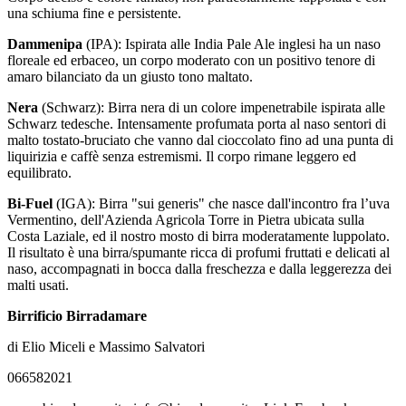
una schiuma fine e persistente.
Dammenipa
(IPA): Ispirata alle India Pale Ale inglesi ha un naso
floreale ed erbaceo, un corpo moderato con un positivo tenore di
amaro bilanciato da un giusto tono maltato.
Nera
(Schwarz): Birra nera di un colore impenetrabile ispirata alle
Schwarz tedesche. Intensamente profumata porta al naso sentori di
malto tostato-bruciato che vanno dal cioccolato fino ad una punta di
liquirizia e caffè senza estremismi. Il corpo rimane leggero ed
equilibrato.
Bi-Fuel
(IGA): Birra "sui generis" che nasce dall'incontro fra l’uva
Vermentino, dell'Azienda Agricola Torre in Pietra ubicata sulla
Costa Laziale, ed il nostro mosto di birra moderatamente luppolato.
Il risultato è una birra/spumante ricca di profumi fruttati e delicati al
naso, accompagnati in bocca dalla freschezza e dalla leggerezza dei
malti usati.
Birrificio Birradamare
di Elio Miceli e Massimo Salvatori
066582021