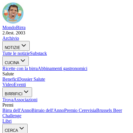
Mondo
Birra
2.0
est. 2003
Archivio
NOTIZIE
Tutte le notizie
Substack
CUCINA
Ricette con la birra
Abbinamenti gastronomici
Salute
Benefici
Dossier Salute
Video
Eventi
BIRRIFICI
Trova
Associazioni
Premi
Birra dell'Anno
Birraio dell'Anno
Premio Cerevisia
Brussels Beer
Challenge
Libri
CERCA