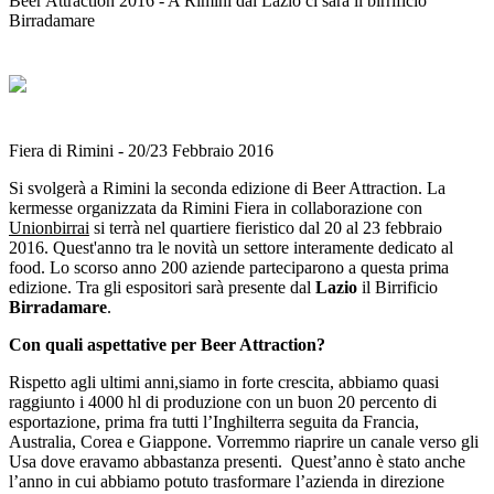
Beer Attraction 2016 - A Rimini dal Lazio ci sarà il birrificio
Birradamare
Fiera di Rimini - 20/23 Febbraio 2016
Si svolgerà a Rimini la seconda edizione di Beer Attraction. La
kermesse organizzata da Rimini Fiera in collaborazione con
Unionbirrai
si terrà nel quartiere fieristico dal 20 al 23 febbraio
2016. Quest'anno tra le novità un settore interamente dedicato al
food. Lo scorso anno 200 aziende parteciparono a questa prima
edizione. Tra gli espositori sarà presente dal
Lazio
il Birrificio
Birradamare
.
Con quali aspettative per Beer Attraction?
Rispetto agli ultimi anni,siamo in forte crescita, abbiamo quasi
raggiunto i 4000 hl di produzione con un buon 20 percento di
esportazione, prima fra tutti l’Inghilterra seguita da Francia,
Australia, Corea e Giappone. Vorremmo riaprire un canale verso gli
Usa dove eravamo abbastanza presenti. Quest’anno è stato anche
l’anno in cui abbiamo potuto trasformare l’azienda in direzione