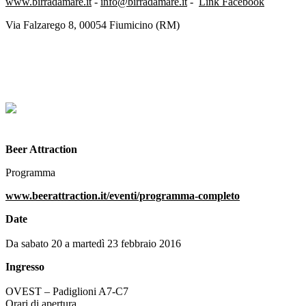
www.birradamare.it
-
info@birradamare.it
-
Link Facebook
Via Falzarego 8, 00054 Fiumicino (RM)
Beer Attraction
Programma
www.beerattraction.it/eventi/programma-completo
Date
Da sabato 20 a martedì 23 febbraio 2016
Ingresso
OVEST – Padiglioni A7-C7
Orari di apertura