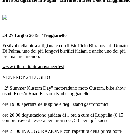
Birra Artigianale in Puglia - Birranova Beer Fest a Triggianello
24-27 Luglio 2015 - Triggianello
Festival della birra artigianale con il Birrificio Birranova di Donato
Di Palma, uno dei più longevi birrifici itlaiani e anche uno dei più
premiati nel mondo.
www.tribirra.it/birranovabeerfest
VENERDI' 24 LUGLIO
"2° Summer Kustom Day" motoraduno moto Custom, bike show,
ospiti Rock'n Road Kustom Klub Triggianello
ore 19.00 apertura delle spine e degli stand gastronomici
ore 20.00 degustazione guidata di 1 ora a cura di Luppulia (€ 15
comprensivo di tessera per i non soci, 5 € per i già soci)
ore 21.00 INAUGURAZIONE con l'apertura della prima botte