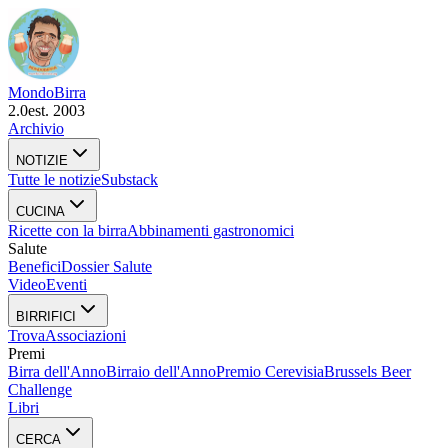
Mondo
Birra
2.0
est. 2003
Archivio
NOTIZIE
Tutte le notizie
Substack
CUCINA
Ricette con la birra
Abbinamenti gastronomici
Salute
Benefici
Dossier Salute
Video
Eventi
BIRRIFICI
Trova
Associazioni
Premi
Birra dell'Anno
Birraio dell'Anno
Premio Cerevisia
Brussels Beer
Challenge
Libri
CERCA