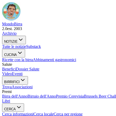
Mondo
Birra
2.0
est. 2003
Archivio
NOTIZIE
Tutte le notizie
Substack
CUCINA
Ricette con la birra
Abbinamenti gastronomici
Salute
Benefici
Dossier Salute
Video
Eventi
BIRRIFICI
Trova
Associazioni
Premi
Birra dell'Anno
Birraio dell'Anno
Premio Cerevisia
Brussels Beer Chal
Libri
CERCA
Cerca informazioni
Cerca locale
Cerca per regione