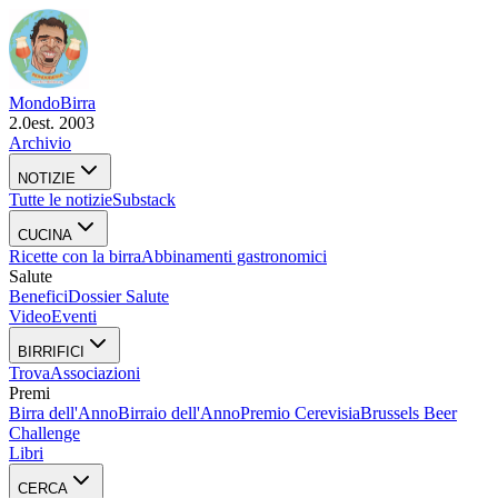
Mondo
Birra
2.0
est. 2003
Archivio
NOTIZIE
Tutte le notizie
Substack
CUCINA
Ricette con la birra
Abbinamenti gastronomici
Salute
Benefici
Dossier Salute
Video
Eventi
BIRRIFICI
Trova
Associazioni
Premi
Birra dell'Anno
Birraio dell'Anno
Premio Cerevisia
Brussels Beer
Challenge
Libri
CERCA