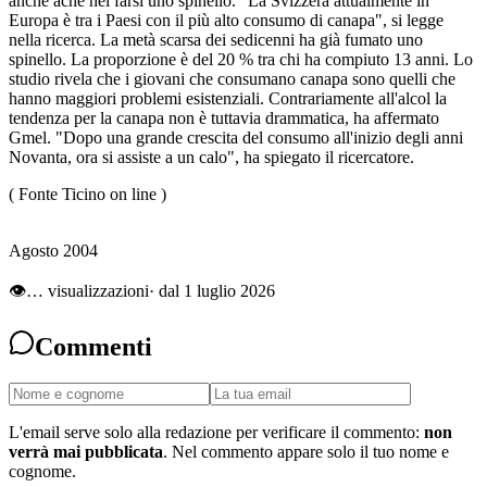
anche ache nel farsi uno spinello. "La Svizzera attualmente in
Europa è tra i Paesi con il più alto consumo di canapa", si legge
nella ricerca. La metà scarsa dei sedicenni ha già fumato uno
spinello. La proporzione è del 20 % tra chi ha compiuto 13 anni. Lo
studio rivela che i giovani che consumano canapa sono quelli che
hanno maggiori problemi esistenziali. Contrariamente all'alcol la
tendenza per la canapa non è tuttavia drammatica, ha affermato
Gmel. "Dopo una grande crescita del consumo all'inizio degli anni
Novanta, ora si assiste a un calo", ha spiegato il ricercatore.
( Fonte Ticino on line )
Agosto 2004
👁
…
visualizzazioni
· dal 1 luglio 2026
Commenti
L'email serve solo alla redazione per verificare il commento:
non
verrà mai pubblicata
. Nel commento appare solo il tuo nome e
cognome.