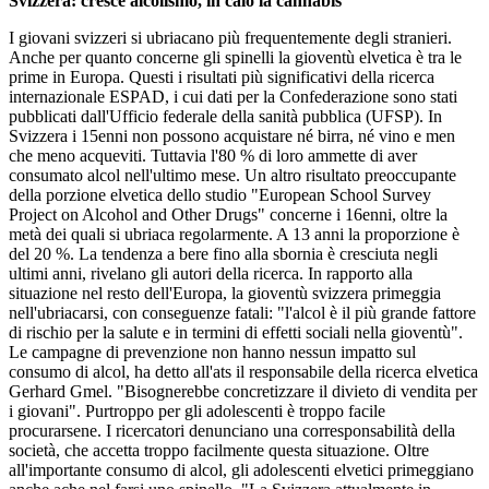
Svizzera: cresce alcolismo, in calo la cannabis
I giovani svizzeri si ubriacano più frequentemente degli stranieri.
Anche per quanto concerne gli spinelli la gioventù elvetica è tra le
prime in Europa. Questi i risultati più significativi della ricerca
internazionale ESPAD, i cui dati per la Confederazione sono stati
pubblicati dall'Ufficio federale della sanità pubblica (UFSP). In
Svizzera i 15enni non possono acquistare né birra, né vino e men
che meno acqueviti. Tuttavia l'80 % di loro ammette di aver
consumato alcol nell'ultimo mese. Un altro risultato preoccupante
della porzione elvetica dello studio "European School Survey
Project on Alcohol and Other Drugs" concerne i 16enni, oltre la
metà dei quali si ubriaca regolarmente. A 13 anni la proporzione è
del 20 %. La tendenza a bere fino alla sbornia è cresciuta negli
ultimi anni, rivelano gli autori della ricerca. In rapporto alla
situazione nel resto dell'Europa, la gioventù svizzera primeggia
nell'ubriacarsi, con conseguenze fatali: "l'alcol è il più grande fattore
di rischio per la salute e in termini di effetti sociali nella gioventù".
Le campagne di prevenzione non hanno nessun impatto sul
consumo di alcol, ha detto all'ats il responsabile della ricerca elvetica
Gerhard Gmel. "Bisognerebbe concretizzare il divieto di vendita per
i giovani". Purtroppo per gli adolescenti è troppo facile
procurarsene. I ricercatori denunciano una corresponsabilità della
società, che accetta troppo facilmente questa situazione. Oltre
all'importante consumo di alcol, gli adolescenti elvetici primeggiano