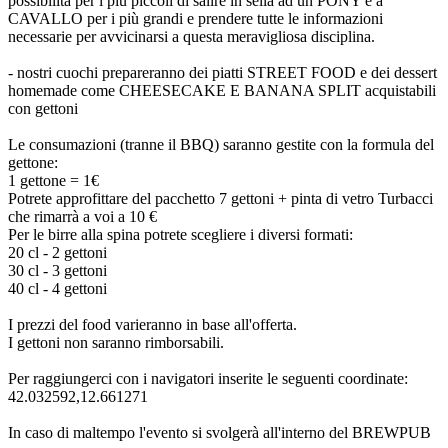
possibilità per i più piccoli di salire in sella ad un PONY e a
CAVALLO per i più grandi e prendere tutte le informazioni
necessarie per avvicinarsi a questa meravigliosa disciplina.
- nostri cuochi prepareranno dei piatti STREET FOOD e dei dessert
homemade come CHEESECAKE E BANANA SPLIT acquistabili
con gettoni
Le consumazioni (tranne il BBQ) saranno gestite con la formula del
gettone:
1 gettone = 1€
Potrete approfittare del pacchetto 7 gettoni + pinta di vetro Turbacci
che rimarrà a voi a 10 €
Per le birre alla spina potrete scegliere i diversi formati:
20 cl - 2 gettoni
30 cl - 3 gettoni
40 cl - 4 gettoni
I prezzi del food varieranno in base all'offerta.
I gettoni non saranno rimborsabili.
Per raggiungerci con i navigatori inserite le seguenti coordinate:
42.032592,12.661271
In caso di maltempo l'evento si svolgerà all'interno del BREWPUB