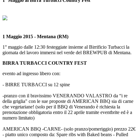
1° Maggio al Birra Turbacci Country Fest
1 Maggio 2015 - Mentana (RM)
1° maggio dalle 12:30 festeggiate insieme al Birrificio Turbacci la
giornata del lavoro immersi nel verde del BREWPUB di Mentana.
BIRRA TURBACCI COUNTRY FEST
evento ad ingresso libero con:
- BIRRE TURBACCI su 12 spine
-pranzo con il bravissimo VENERANDO VALASTRO da “i re
della griglia" con le sue proposte di AMERICAN BBQ sia di carne
che vegetariane! (solo per il BBQ di Venerando è richiesta la
prenotazione obbligatoria entro il 22 aprile tramite eventbrite ed è a
numero limitato)
AMERICAN BBQ -CARNE- (solo pranzo/pomeriggio) prezzo 22€
- piatto unico composto da:
Spare ribs with Baked beans - Pulled