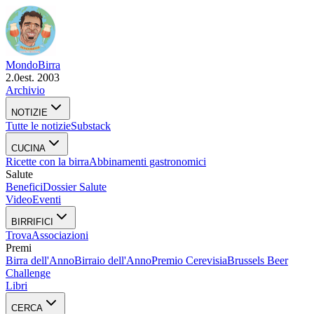
Mondo
Birra
2.0
est. 2003
Archivio
NOTIZIE
Tutte le notizie
Substack
CUCINA
Ricette con la birra
Abbinamenti gastronomici
Salute
Benefici
Dossier Salute
Video
Eventi
BIRRIFICI
Trova
Associazioni
Premi
Birra dell'Anno
Birraio dell'Anno
Premio Cerevisia
Brussels Beer
Challenge
Libri
CERCA