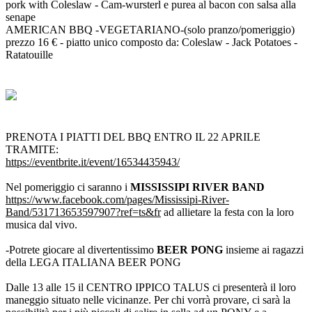
pork with Coleslaw - Cam-wursterl e purea al bacon con salsa alla
senape
AMERICAN BBQ -VEGETARIANO-(solo pranzo/pomeriggio)
prezzo 16 € - piatto unico composto da: Coleslaw - Jack Potatoes -
Ratatouille
PRENOTA I PIATTI DEL BBQ ENTRO IL 22 APRILE
TRAMITE:
https://eventbrite.it/event/16534435943/
Nel pomeriggio ci saranno i
MISSISSIPI RIVER BAND
https://www.facebook.com/pages/Mississipi-River-
Band/531713653597907?ref=ts&fr
ad allietare la festa con la loro
musica dal vivo.
-Potrete giocare al divertentissimo
BEER PONG
insieme ai ragazzi
della LEGA ITALIANA BEER PONG
Dalle 13 alle 15 il CENTRO IPPICO TALUS ci presenterà il loro
maneggio situato nelle vicinanze. Per chi vorrà provare, ci sarà la