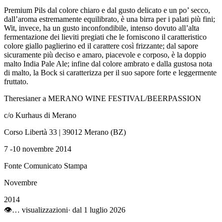
Premium Pils dal colore chiaro e dal gusto delicato e un po’ secco,
dall’aroma estremamente equilibrato, è una birra per i palati più fini;
Wit, invece, ha un gusto inconfondibile, intenso dovuto all’alta
fermentazione dei lieviti pregiati che le forniscono il caratteristico
colore giallo paglierino ed il carattere così frizzante; dal sapore
sicuramente più deciso e amaro, piacevole e corposo, è la doppio
malto India Pale Ale; infine dal colore ambrato e dalla gustosa nota
di malto, la Bock si caratterizza per il suo sapore forte e leggermente
fruttato.
Theresianer a MERANO WINE FESTIVAL/BEERPASSION
c/o Kurhaus di Merano
Corso Libertà 33 | 39012 Merano (BZ)
7 -10 novembre 2014
Fonte Comunicato Stampa
Novembre
2014
👁
…
visualizzazioni
· dal 1 luglio 2026