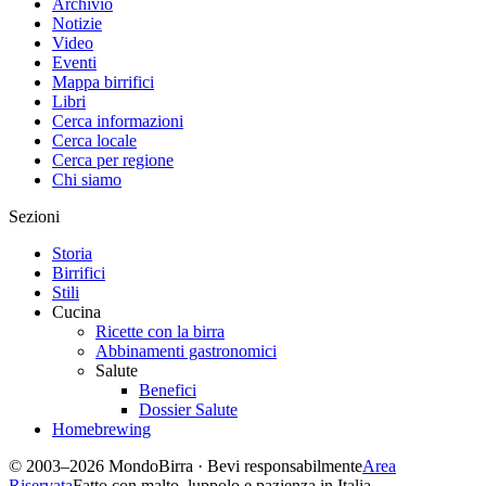
Archivio
Notizie
Video
Eventi
Mappa birrifici
Libri
Cerca informazioni
Cerca locale
Cerca per regione
Chi siamo
Sezioni
Storia
Birrifici
Stili
Cucina
Ricette con la birra
Abbinamenti gastronomici
Salute
Benefici
Dossier Salute
Homebrewing
© 2003–2026 MondoBirra · Bevi responsabilmente
Area
Riservata
Fatto con malto, luppolo e pazienza in Italia