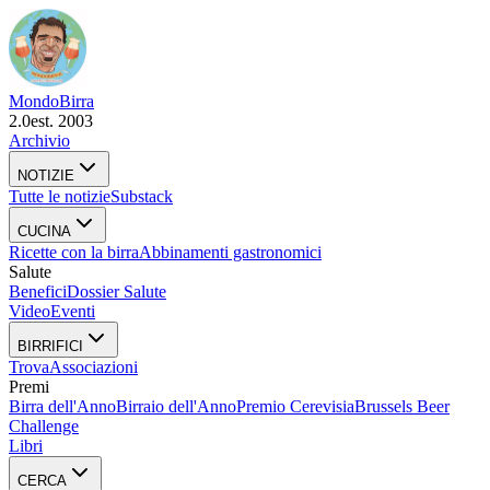
Mondo
Birra
2.0
est. 2003
Archivio
NOTIZIE
Tutte le notizie
Substack
CUCINA
Ricette con la birra
Abbinamenti gastronomici
Salute
Benefici
Dossier Salute
Video
Eventi
BIRRIFICI
Trova
Associazioni
Premi
Birra dell'Anno
Birraio dell'Anno
Premio Cerevisia
Brussels Beer
Challenge
Libri
CERCA