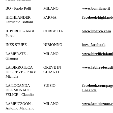
BQ - Paolo Polli
MILANO
www.bqmilano.it
HIGHLANDER -
PARMA
facebook/highland
Ferruccio Bottoni
IL PORCO - Ale il
CORBETTA
www.ilporco.com
Porco
INES STUBE -
NIBIONNO
ines_facebook
LAMBRATE -
MILANO
www.birrificiolam
Giampa
LA BIRROTECA
GREVE IN
www.labirrotecadi
DI GREVE - Piso e
CHIANTI
Michela
LA LOCANDA
SUISIO
facebook.com/pag
DEL MONACO
Locanda
FELICE - Claudio
LAMBICZOON -
MILANO
www.lambiczoon.
Antonio Maiorano