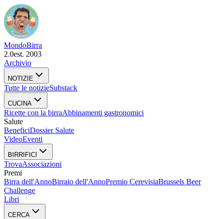
Mondo
Birra
2.0
est. 2003
Archivio
NOTIZIE
Tutte le notizie
Substack
CUCINA
Ricette con la birra
Abbinamenti gastronomici
Salute
Benefici
Dossier Salute
Video
Eventi
BIRRIFICI
Trova
Associazioni
Premi
Birra dell'Anno
Birraio dell'Anno
Premio Cerevisia
Brussels Beer
Challenge
Libri
CERCA