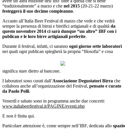
avere un’altra edizione dell’IBF oltre a quella che si tiene
“tradizionalmente” a marzo e che
nel 2015
(20-21-22 marzo)
festeggerà il suo decimo compleanno
.
Accanto all’Italia Beer Festival di marzo che vede e che vedrà
sempre la presenza di birrai e birrifici artigianali e di qualità
da
questo novembre 2014 ci sarà dunque “un altro” IBF con i
publican e le loro birre artigianali preferite
.
Durante il festival, infatti, ci saranno
ogni giorno sette laboratori
nei quali ogni publican spiegherà la propria “filosofia” e cosa
significa stare dietro al bancone.
I laboratori sono curati dall’
Associazione Degustatori Birra
che
collabora anche all’organizzazione del Festival,
pensato e curato
da Paolo Polli
.
Venerdì e sabato sono in programma anche due concerti:
www.italiabeerfestival.it/PAGINE/eventi.php
E non è finita qui.
Particolare attenzione è, come sempre nell’IBF, dedicata allo
spazio