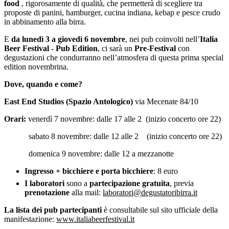
food
, rigorosamente di qualità, che permetterà di scegliere tra
proposte di panini, hamburger, cucina indiana, kebap e pesce crudo
in abbinamento alla birra.
E
da lunedì 3 a giovedì 6 novembre
, nei pub coinvolti nell’
Italia
Beer Festival - Pub Edition
, ci sarà un
Pre-Festival
con
degustazioni che condurranno nell’atmosfera di questa prima special
edition novembrina.
Dove, quando e come?
East End Studios (Spazio Antologico)
via Mecenate 84/10
Orari:
venerdì 7 novembre: dalle 17 alle 2 (inizio concerto ore 22)
sabato 8 novembre: dalle 12 alle 2 (inizio concerto ore 22)
domenica 9 novembre: dalle 12 a mezzanotte
Ingresso + bicchiere e porta bicchiere
: 8 euro
I laboratori
sono a
partecipazione gratuita
, previa
prenotazione
alla mail:
laboratori@degustatoribirra.it
La lista dei pub partecipanti
è consultabile sul sito ufficiale della
manifestazione:
www.italiabeerfestival.it