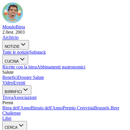
Mondo
Birra
2.0
est. 2003
Archivio
NOTIZIE
Tutte le notizie
Substack
CUCINA
Ricette con la birra
Abbinamenti gastronomici
Salute
Benefici
Dossier Salute
Video
Eventi
BIRRIFICI
Trova
Associazioni
Premi
Birra dell'Anno
Birraio dell'Anno
Premio Cerevisia
Brussels Beer
Challenge
Libri
CERCA