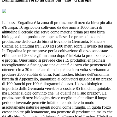
Dall'Engadina l'orzo da birra più "alto" d'Europa
La bassa Engadina è la zona di produzione di orzo da birra più alta
d'Europa: 16 agricotori coltivano da due anni a 1600 metri di
altitudine il cereale che serve come materia prima per una birra
biologica di un produttore appenzellese. Le principali zone di
produzione dell'orzo da birra si trovano in Germania, Francia e
Cechia ad altitudini fra i 200 ed i 500 metri sopra il livello del mare.
In Engadina le prime prove per la coltivazione di orzo sono state
effettuate nel 2002 e già un anno dopo è iniziata la produzione vera
e propria. Quest'anno si prevede che i 15 produttori engadinesi
raccoglieranno a fine agosto una quantità di orzo che permetterà di
ottenere circa 30 tonnellate di malto, che a loro volta serviranno a
produrre 2500 ettolitri di birra. Karl Locher, titolare dell'omonima
birreria di Appenzello, garantisce ai coltivatori grigionesi un prezzo
di 190 franchi per 100 chilogrammi di orzo. L'orzo biologico
importato dalla Germania verrebbe a costare 85 franchi il quintale,
ma Locher si dice convinto che "la qualità ha il suo prezzo". La
produzione di orzo biologico riesce meglio in altitudine: il lungo
periodo invernale permette infatti di combattere in modo
assolutamente naturale agenti nocivi come i funghi. In quota l'orzo
cresce inoltre più lentamente, ma permette di produrre un malto che
dà alla birra "un gusto più intenso", afferma Karl Locher. Christian