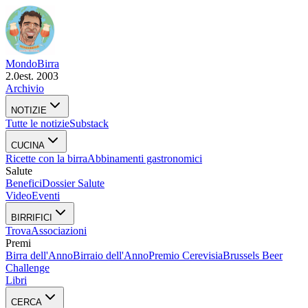
Mondo
Birra
2.0
est. 2003
Archivio
NOTIZIE
Tutte le notizie
Substack
CUCINA
Ricette con la birra
Abbinamenti gastronomici
Salute
Benefici
Dossier Salute
Video
Eventi
BIRRIFICI
Trova
Associazioni
Premi
Birra dell'Anno
Birraio dell'Anno
Premio Cerevisia
Brussels Beer
Challenge
Libri
CERCA