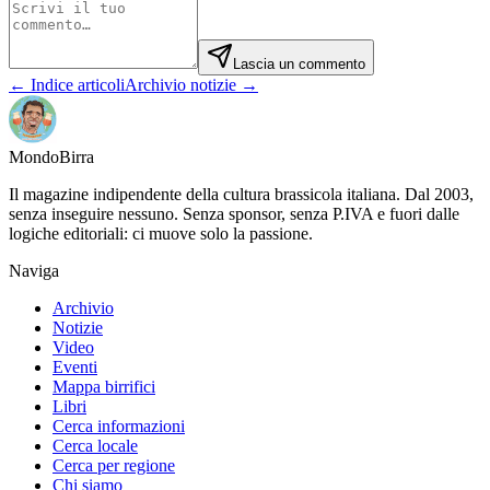
Lascia un commento
← Indice articoli
Archivio notizie →
Mondo
Birra
Il magazine indipendente della cultura brassicola italiana. Dal 2003,
senza inseguire nessuno. Senza sponsor, senza P.IVA e fuori dalle
logiche editoriali: ci muove solo la passione.
Naviga
Archivio
Notizie
Video
Eventi
Mappa birrifici
Libri
Cerca informazioni
Cerca locale
Cerca per regione
Chi siamo