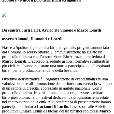
Spoltore - Nasce il polo della Birra Artigianale
Da sinistra Jurij Ferri, Arrigo De Simone e Marco Leardi
ovvero Almond, Desmond e Leardi
Nasce a Spoltore il polo della birra artigianale, progetto annunciato
dal Comune lo scorso ottobre. L’amministrazione ha siglato un
protocollo d’intesa con l’associazione BirrAbruzzo, presieduta da
Marco Leardi
. L’accordo fa seguito ai corsi formativi strutturati in
più cicli, che hanno registrato una nutrita partecipazione di aspiranti
birrai, per la produzione fai da te della bevanda.
Obiettivo dell’iniziativa è l’organizzazione di eventi finalizzati alla
valorizzazione e alla promozione del territorio, attraverso lo sviluppo
di un settore in crescita, apprezzato in ambito nazionale. Con il
protocollo d’intesa, le parti s’impegnano a organizzare seminari
birro-gastronomici e un festival dedicato, da programmare in estate
nel centro storico della città. Alla conferenza di presentazione hanno
partecipato il sindaco
Luciano Di Lorito
, l’assessore alle Attività
produttive
Chiara Trulli
e i titolari dei tre birrifici spoltoresi
Marco