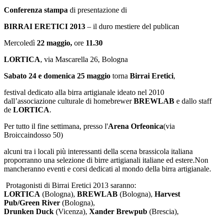
Conferenza stampa
di presentazione di
BIRRAI ERETICI 201
3
– il duro mestiere del publican
Mercoledì
22 maggio,
ore
11.30
LORTICA
, via Mascarella 26, Bologna
Sabato
24
e domenica 25 maggio
torna
Birrai Eretici
,
festival dedicato alla birra artigianale ideato nel 2010
dall’associazione culturale di homebrewer
BREWLAB
e dallo staff
de
LORTICA
.
Per tutto il fine settimana, presso l'
Arena Orfeonica
(via
Broiccaindosso 50)
alcuni tra i locali più interessanti della scena brassicola italiana
proporranno una selezione di birre artigianali italiane ed estere.
Non
mancheranno eventi e corsi dedicati al mondo della birra artigianale.
Protagonisti di Birrai Eretici 2013 saranno:
LORTICA
(B
ologna
),
BREWLAB
(Bologna),
Harvest
Pub/Green River
(Bologna),
Drunken D
u
ck
(Vicenza),
Xander
Brewpub
(Brescia
)
,