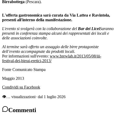
Birrabott
ega
(Pescara).
L'offerta gastronomica sarà curata da Via Lattea e Ravintola,
presenti all'interno della manifestazione
.
L'evento si svolgerà con la collaborazione
d
el
Bar dei Licei
Saranno
presenti in conferenza stampa alcuni dei rappresentati dei locali e
delle associazioni coinvolte.
Al termine sarà offerto un assaggio delle birre protagoniste
dell’evento accompagnate da prodotti locali.
Per informazioni sull'evento:
www.brewlab.it/2013/05/08/iii-
festival-dei-birrai-eretici-2013/
Fonte Comunicato Stampa
Maggio 2013
Condividi su Facebook
👁
…
visualizzazioni
· dal 1 luglio 2026
Commenti