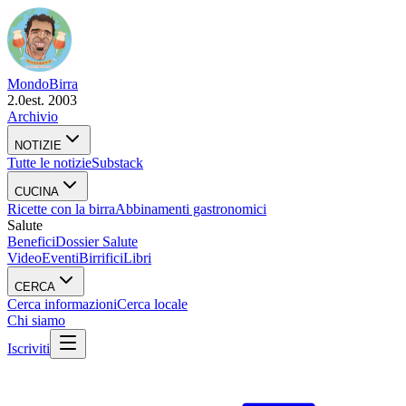
Mondo
Birra
2.0
est. 2003
Archivio
NOTIZIE
Tutte le notizie
Substack
CUCINA
Ricette con la birra
Abbinamenti gastronomici
Salute
Benefici
Dossier Salute
Video
Eventi
Birrifici
Libri
CERCA
Cerca informazioni
Cerca locale
Chi siamo
Iscriviti