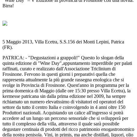
"Wine Day” – V Edizione in provincia di Frosinone con una novità:
Birra!
5 Maggio 2013, Villa Ecetra, S.S.156 dei Monti Lepini, Patrica
(FR).
PATRICA: - "Degustazioni a grappoli!" Questo lo slogan della
quinta edizione di "Wine Day",appuntamento imperdibile per palati
raffinati, curato e realizzato dall'Associazione Triclinium di
Frosinone. Fervono in questi giorni i preparativi quella che
rappresenta attualmente la più grande rassegna enologica che si
svolge in Provincia di Frosinone. Quest'anno in programma per la
prima domenica di Maggio (dalle ore 15:30 presso Villa Ecetra), la
kermesse patricana sin dalla prima edizione nel 2009, ha sempre
richiamato un numero elevatissimo di visitatori ed operatori del
settore da tutto il centro Italia e coinvolgendo in 4 anni oltre 150
Produttori nazionali. Acquistando un calice all'ingresso si potrà
accedere ad un lungo un percorso sensoriale che si svilupperà per
tutto il complesso della villa, attraverso il quale sarà possibile
degustare centinaia di prodotti del ricco patrimonio enogastronomico
della nostra penisola. Vini, in primis, ma anche distillati, liquori, olio