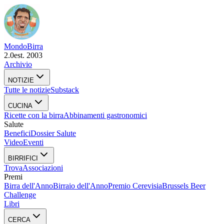
Mondo
Birra
2.0
est. 2003
Archivio
NOTIZIE
Tutte le notizie
Substack
CUCINA
Ricette con la birra
Abbinamenti gastronomici
Salute
Benefici
Dossier Salute
Video
Eventi
BIRRIFICI
Trova
Associazioni
Premi
Birra dell'Anno
Birraio dell'Anno
Premio Cerevisia
Brussels Beer
Challenge
Libri
CERCA