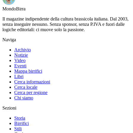
Mondo
Birra
Il magazine indipendente della cultura brassicola italiana. Dal 2003,
senza inseguire nessuno. Senza sponsor, senza P.IVA e fuori dalle
logiche editoriali: ci muove solo la passione.
Naviga
Archivio
Notizie
Video
Eventi
Mappa birrifici
Libri
Cerca informazioni
Cerca locale
Cerca per regione
Chi siamo
Sezioni
Storia
Birrifici
Stili