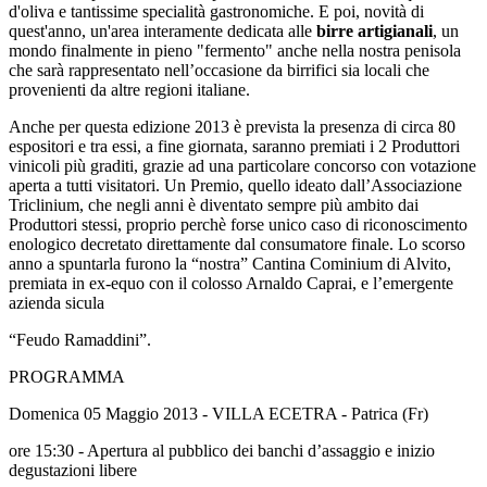
d'oliva e tantissime specialità gastronomiche. E poi, novità di
quest'anno, un'area interamente dedicata alle
birre artigianali
, un
mondo finalmente in pieno "fermento" anche nella nostra penisola
che sarà rappresentato nell’occasione da birrifici sia locali che
provenienti da altre regioni italiane.
Anche per questa edizione 2013 è prevista la presenza di circa 80
espositori e tra essi, a fine giornata, saranno premiati i 2 Produttori
vinicoli più graditi, grazie ad una particolare concorso con votazione
aperta a tutti visitatori. Un Premio, quello ideato dall’Associazione
Triclinium, che negli anni è diventato sempre più ambito dai
Produttori stessi, proprio perchè forse unico caso di riconoscimento
enologico decretato direttamente dal consumatore finale. Lo scorso
anno a spuntarla furono la “nostra” Cantina Cominium di Alvito,
premiata in ex-equo con il colosso Arnaldo Caprai, e l’emergente
azienda sicula
“Feudo Ramaddini”.
PROGRAMMA
Domenica 05 Maggio 2013 - VILLA ECETRA - Patrica (Fr)
ore 15:30 - Apertura al pubblico dei banchi d’assaggio e inizio
degustazioni libere