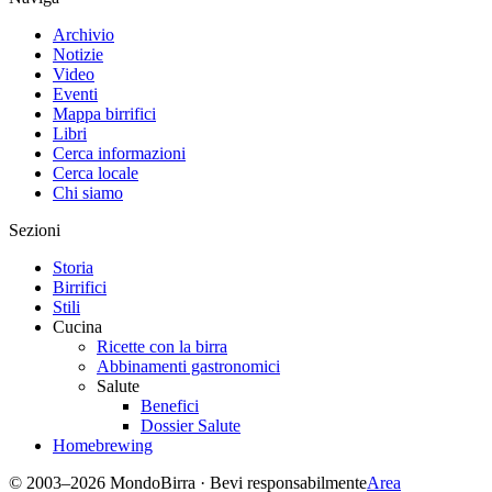
Archivio
Notizie
Video
Eventi
Mappa birrifici
Libri
Cerca informazioni
Cerca locale
Chi siamo
Sezioni
Storia
Birrifici
Stili
Cucina
Ricette con la birra
Abbinamenti gastronomici
Salute
Benefici
Dossier Salute
Homebrewing
© 2003–2026 MondoBirra · Bevi responsabilmente
Area