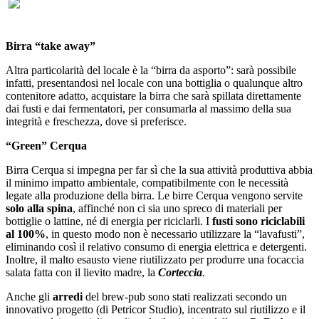
Birra “take away”
Altra particolarità del locale è la “birra da asporto”: sarà possibile
infatti, presentandosi nel locale con una bottiglia o qualunque altro
contenitore adatto, acquistare la birra che sarà spillata direttamente
dai fusti e dai fermentatori, per consumarla al massimo della sua
integrità e freschezza, dove si preferisce.
“Green” Cerqua
Birra Cerqua si impegna per far sì che la sua attività produttiva abbia
il minimo impatto ambientale, compatibilmente con le necessità
legate alla produzione della birra. Le birre Cerqua vengono servite
solo alla spina
, affinché non ci sia uno spreco di materiali per
bottiglie o lattine, né di energia per riciclarli. I
fusti sono riciclabili
al 100%
, in questo modo non è necessario utilizzare la “lavafusti”,
eliminando così il relativo consumo di energia elettrica e detergenti.
Inoltre, il malto esausto viene riutilizzato per produrre una focaccia
salata fatta con il lievito madre, la
Corteccia
.
Anche gli
arredi
del brew-pub sono stati realizzati secondo un
innovativo progetto (di Petricor Studio), incentrato sul riutilizzo e il