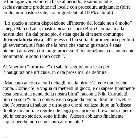
le tipologie varieranno in base al periodo, e saranno tutte
esclusivamente prodotte nel locale con procedura artigianale (birre
crude, non pastorizzate, con ingredienti al 100% naturali).
“Lo spazio a nostra disposizione all'interno del locale non è molto”
spiega Marco Lalla, mastro birraio e socio Birra Cerqua “ma la
nostra idea, fin dal principio, è stata quella di tenere comunque
i
fermentatori
a vista
, all'ingresso. Una sorta di promemoria per tutti
gli avventori, sul fatto che la birra che stanno gustando è stata
ottenuta attraverso un lungo processo di maturazione, costantemente
monitorato, e sotto i loro occhi”.
All’apertura “informale” di sabato seguirà una festa per
l’inaugurazione ufficiale, in data prossima, da definirsi.
“Mancano ancora alcuni dettagli, ma la birra c’è, ed è quello che
conta. Come c’è la voglia di mettersi in gioco, e di sapere finalmente
cosa penserà la gente della nostra birra” racconta Niki Corradetti,
uno dei soci “Chi ci conosce e ci segue da tempo tramite il web sa
che l’apertura di sabato è un sogno che si realizza dopo un’odissea
di oltre un anno: le regole e le leggi per aprire un brew-pub, e per di
più in centro storico, sono infinite. Adesso abbiamo finalmente
capito perché non ce ne sono altri in città!”