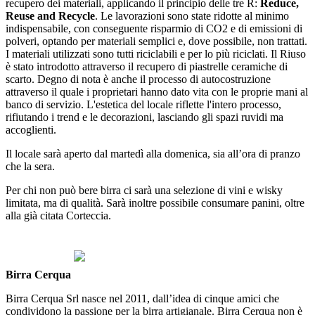
recupero dei materiali, applicando
il principio delle tre R:
Reduce,
Reuse and Recycle
. Le lavorazioni sono state ridotte al minimo
indispensabile, con conseguente risparmio di CO2 e di emissioni di
polveri, optando per materiali semplici e, dove possibile, non trattati.
I materiali utilizzati sono tutti riciclabili e per lo più riciclati. Il Riuso
è stato introdotto attraverso il recupero di piastrelle ceramiche di
scarto. Degno di nota è anche il processo di autocostruzione
attraverso il quale i proprietari hanno dato vita con le proprie mani al
banco di servizio. L'estetica del locale riflette l'intero processo,
rifiutando i trend e le decorazioni, lasciando gli spazi ruvidi ma
accoglienti.
Il locale sarà aperto dal martedì alla domenica, sia all’ora di pranzo
che la sera.
Per chi non può bere birra ci sarà una selezione di vini e wisky
limitata, ma di qualità. Sarà inoltre possibile consumare panini, oltre
alla già citata Corteccia.
Birra Cerqua
Birra Cerqua Srl nasce nel 2011, dall’idea di cinque amici che
condividono la passione per la birra artigianale.
Birra Cerqua non è