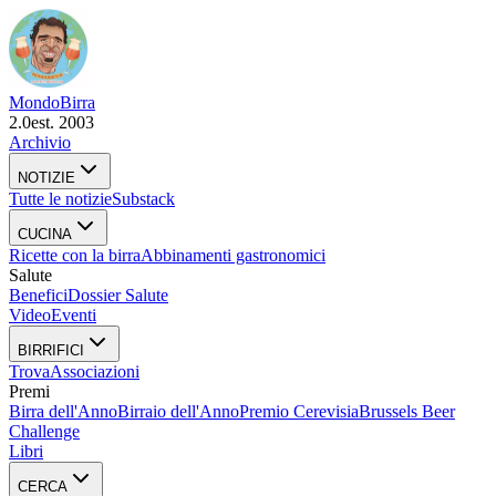
Mondo
Birra
2.0
est. 2003
Archivio
NOTIZIE
Tutte le notizie
Substack
CUCINA
Ricette con la birra
Abbinamenti gastronomici
Salute
Benefici
Dossier Salute
Video
Eventi
BIRRIFICI
Trova
Associazioni
Premi
Birra dell'Anno
Birraio dell'Anno
Premio Cerevisia
Brussels Beer
Challenge
Libri
CERCA