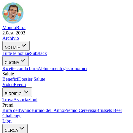
Mondo
Birra
2.0
est. 2003
Archivio
NOTIZIE
Tutte le notizie
Substack
CUCINA
Ricette con la birra
Abbinamenti gastronomici
Salute
Benefici
Dossier Salute
Video
Eventi
BIRRIFICI
Trova
Associazioni
Premi
Birra dell'Anno
Birraio dell'Anno
Premio Cerevisia
Brussels Beer
Challenge
Libri
CERCA