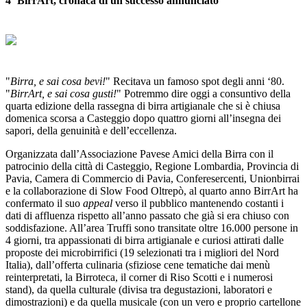
4ª BirrArt, cronaca di un successo annunciato
"
Birra, e sai cosa bevi!
" Recitava un famoso spot degli anni ‘80.
"
BirrArt, e sai cosa gusti!
" Potremmo dire oggi a consuntivo della
quarta edizione della rassegna di birra artigianale che si è chiusa
domenica scorsa a Casteggio dopo quattro giorni all’insegna dei
sapori, della genuinità e dell’eccellenza.
Organizzata dall’Associazione Pavese Amici della Birra con il
patrocinio della città di Casteggio, Regione Lombardia, Provincia di
Pavia, Camera di Commercio di Pavia, Conferesercenti, Unionbirrai
e la collaborazione di Slow Food Oltrepò, al quarto anno BirrArt ha
confermato il suo
appeal
verso il pubblico mantenendo costanti i
dati di affluenza rispetto all’anno passato che già si era chiuso con
soddisfazione. All’area Truffi sono transitate oltre 16.000 persone in
4 giorni, tra appassionati di birra artigianale e curiosi attirati dalle
proposte dei microbirrifici (19 selezionati tra i migliori del Nord
Italia), dall’offerta culinaria (sfiziose cene tematiche dai menù
reinterpretati, la Birroteca, il corner di Riso Scotti e i numerosi
stand), da quella culturale (divisa tra degustazioni, laboratori e
dimostrazioni) e da quella musicale (con un vero e proprio cartellone