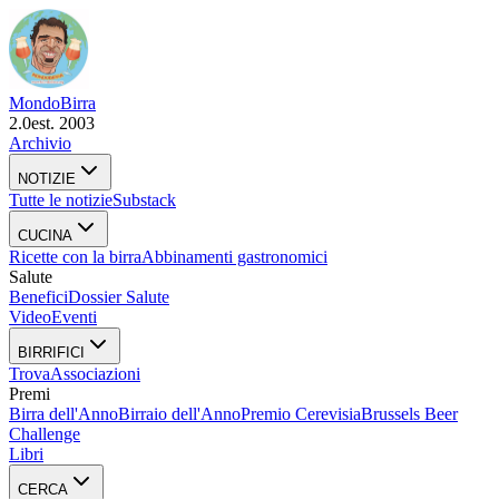
Mondo
Birra
2.0
est. 2003
Archivio
NOTIZIE
Tutte le notizie
Substack
CUCINA
Ricette con la birra
Abbinamenti gastronomici
Salute
Benefici
Dossier Salute
Video
Eventi
BIRRIFICI
Trova
Associazioni
Premi
Birra dell'Anno
Birraio dell'Anno
Premio Cerevisia
Brussels Beer
Challenge
Libri
CERCA