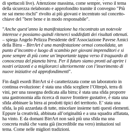
di spettacoli live). Attenzione massima, come sempre, verso il tema
della sicurezza rielaborato e approfondito tramite il convegno "Più
ne sai meno rischi" rivolto ai più giovani e incentrato sul concetto-
chiave del "bere bene e in modo responsabile".
"
Anche quest’anno la manifestazione ha riscontrato un notevole
interesse e possiamo quindi ritenerci soddisfatti dei risultati ottenuti
.
– spiega Angelo Pelizza Presidente dell’Associazione Pavese Amici
della Birra –
BirrArt è una manifestazione ormai consolidata, un
punto d’incontro e luogo di scambio per giovani imprenditori e si
pone sempre di più come un’importante tappa verso il traguardo di
conoscenza del pianeta birra. Per il futuro siamo pronti ad aprire i
nostri orizzonti e a migliorarci ulteriormente con l’inserimento di
nuove iniziative ed approfondimenti
".
Fin dagli esordi BirrArt si è caratterizzata come un laboratorio in
continua evoluzione: è stata una sfida scegliere l’Oltrepò, terra di
vini, per una rassegna dedicata alla birra; è stata una sfida proporre
una gastronomia alla ricerca di nuove frontiere gustative, è stata una
sfida abbinare la birra ai prodotti tipici del territorio. E’ stata una
sfida, la più azzardata di tutte, miscelare insieme tutti questi elementi.
Eppure la creatività, abbinata all’originalità e a una squadra affiatata,
ha vinto. E da domani BirrArt non sarà più una sfida ma una
concreta realtà che vanta già (incredibile ma vero) imitazioni sul
tema. Come nelle migliori tradizioni.