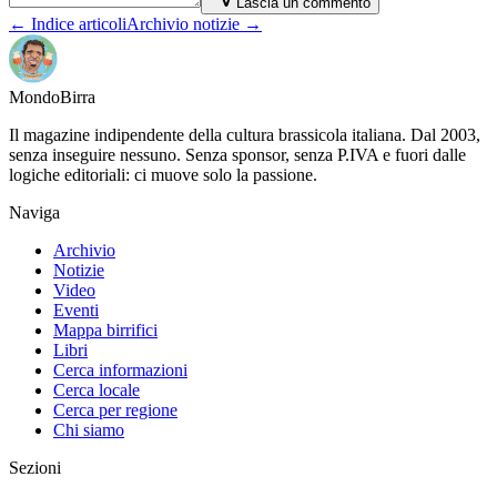
Lascia un commento
← Indice articoli
Archivio notizie →
Mondo
Birra
Il magazine indipendente della cultura brassicola italiana. Dal 2003,
senza inseguire nessuno. Senza sponsor, senza P.IVA e fuori dalle
logiche editoriali: ci muove solo la passione.
Naviga
Archivio
Notizie
Video
Eventi
Mappa birrifici
Libri
Cerca informazioni
Cerca locale
Cerca per regione
Chi siamo
Sezioni