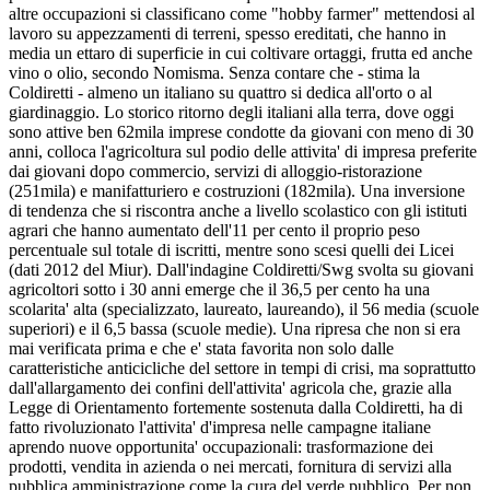
altre occupazioni si classificano come "hobby farmer" mettendosi al
lavoro su appezzamenti di terreni, spesso ereditati, che hanno in
media un ettaro di superficie in cui coltivare ortaggi, frutta ed anche
vino o olio, secondo Nomisma. Senza contare che - stima la
Coldiretti - almeno un italiano su quattro si dedica all'orto o al
giardinaggio. Lo storico ritorno degli italiani alla terra, dove oggi
sono attive ben 62mila imprese condotte da giovani con meno di 30
anni, colloca l'agricoltura sul podio delle attivita' di impresa preferite
dai giovani dopo commercio, servizi di alloggio-ristorazione
(251mila) e manifatturiero e costruzioni (182mila). Una inversione
di tendenza che si riscontra anche a livello scolastico con gli istituti
agrari che hanno aumentato dell'11 per cento il proprio peso
percentuale sul totale di iscritti, mentre sono scesi quelli dei Licei
(dati 2012 del Miur). Dall'indagine Coldiretti/Swg svolta su giovani
agricoltori sotto i 30 anni emerge che il 36,5 per cento ha una
scolarita' alta (specializzato, laureato, laureando), il 56 media (scuole
superiori) e il 6,5 bassa (scuole medie). Una ripresa che non si era
mai verificata prima e che e' stata favorita non solo dalle
caratteristiche anticicliche del settore in tempi di crisi, ma soprattutto
dall'allargamento dei confini dell'attivita' agricola che, grazie alla
Legge di Orientamento fortemente sostenuta dalla Coldiretti, ha di
fatto rivoluzionato l'attivita' d'impresa nelle campagne italiane
aprendo nuove opportunita' occupazionali: trasformazione dei
prodotti, vendita in azienda o nei mercati, fornitura di servizi alla
pubblica amministrazione come la cura del verde pubblico. Per non