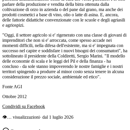
parlare della produzione e vendita della birra ottenuta dalla
coltivazione di orzo in azienda o del pane dal grano, ma anche dei
prodotti cosmetici a base di vino, olio o latte di asina. E, ancora,
delle fattorie didattiche convenzionate con le scuole e degli agriasili
e agriospizi.
"Oggi, il settore agricolo si e' rigenerato con una classe di giovani di
imprenditori che non si e' arroccata, come spesso accade nei
momenti difficili, nella difesa dell'esistente, ma si e' impegnata con
successo nel capire e soddisfare i nuovi bisogni dei consumatori", ha
sottolineato il presidente della Coldiretti, Sergio Marini. "Il modello
delle economie di scala e le leggi del Pil e della finanza - ha
concluso - da sole stanno impoverendo le nostre famiglie e i nostri
territori spingendo a produrre al minor costo senza tenere in alcuna
considerazione il prezzo sociale, ambientale ed etico".
Fonte AGI
Ottobre 2012
Condividi su Facebook
👁
…
visualizzazioni
· dal 1 luglio 2026