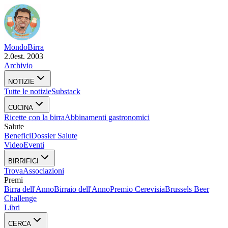
Mondo
Birra
2.0
est. 2003
Archivio
NOTIZIE
Tutte le notizie
Substack
CUCINA
Ricette con la birra
Abbinamenti gastronomici
Salute
Benefici
Dossier Salute
Video
Eventi
BIRRIFICI
Trova
Associazioni
Premi
Birra dell'Anno
Birraio dell'Anno
Premio Cerevisia
Brussels Beer
Challenge
Libri
CERCA