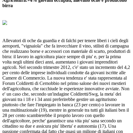
Agricoltura:+4% giovani occupati, allevano oche e producono
birra
Allevatori di oche da guardia e di falchi per tenere liberi i cieli degli
aeroporti, "vignaiola" che fa invecchiare il vino, stilisti di campagna
che realizzano borse e accessori con materiale di scarto, produttori di
birra: il lavoro in agricoltura piace sempre di piu' e, per la prima
volta negli ultimi dieci anni, aumentano i giovani imprenditori
agricoli. Nel secondo trimestre 2012, c'e' stato un incremento del 4,2
per cento delle imprese individuali condotte da giovani iscritte alle
Camere di Commercio. La nuova tendenza e' stata rappresentata al
Forum Coldiretti di Cernobbio nel primo salone dei nuovi mestieri
dell'agricoltura, che racchiude le esperienze innovative avviate. Non
e' un caso che, secondo un'indagine Coldiretti/Swg, la meta' dei
giovani tra i 18 e i 34 anni preferirebbe gestire un agriturismo
piuttosto che fare l'impiegato in banca (23 per cento) o lavorare in
una multinazionale (19), mentre in generale tra tutti gli italiani ben il
28 per cento scambierebbe il proprio lavoro con quello
dell'agricoltore, perche' garantisce una vita piu' sana secondo un
cittadino su due e assicura piu' liberta' e autonomia (17). Una
passione confermata dal fatto che quasi un milione di italiani con