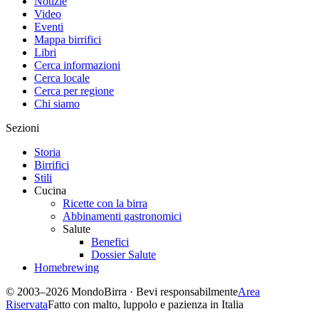
Notizie
Video
Eventi
Mappa birrifici
Libri
Cerca informazioni
Cerca locale
Cerca per regione
Chi siamo
Sezioni
Storia
Birrifici
Stili
Cucina
Ricette con la birra
Abbinamenti gastronomici
Salute
Benefici
Dossier Salute
Homebrewing
© 2003–2026 MondoBirra · Bevi responsabilmente
Area
Riservata
Fatto con malto, luppolo e pazienza in Italia