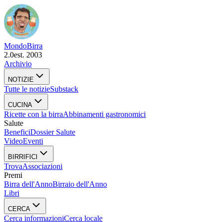
Mondo
Birra
2.0
est. 2003
Archivio
NOTIZIE
Tutte le notizie
Substack
CUCINA
Ricette con la birra
Abbinamenti gastronomici
Salute
Benefici
Dossier Salute
Video
Eventi
BIRRIFICI
Trova
Associazioni
Premi
Birra dell'Anno
Birraio dell'Anno
Libri
CERCA
Cerca informazioni
Cerca locale