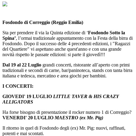
Fosdondo di Correggio (Reggio Emilia)
Sta per prendere il via la Quinta edizione di ‘
Fosdondo Sotto la
Spina’
, l’ormai tradizionale appuntamento con la Festa della birra di
Fosdondo. Dopo il successo delle 4 precedenti edizioni, i "Ragazzi
del Quartiere" vi aspettano anche quest'anno e con una grande
novità rispetto le passate edizioni: si parte il giovedì!!!
Dal 19 al 22 Luglio
grandi concerti, ristorante all’aperto con primi
tradizionali e secondi di carne, bar/paninoteca, stands con tanta birra
italiana e tedesca, mercatino e area giochi per bambini.
I CONCERTI:
GIOVEDI' 19 LUGLIO
LITTLE TAVER & HIS CRAZY
ALLIGATORS
Ha forse bisogno di presentazione il rocker numero 1 di Correggio?
VENERDI' 20 LUGLIO
MAESTRO (ex Mr. Pig)
Il ritorno in quel di Fosdondo degli (ex) Mr. Pig: nuovi, raffinati,
potenti e mai scontati.