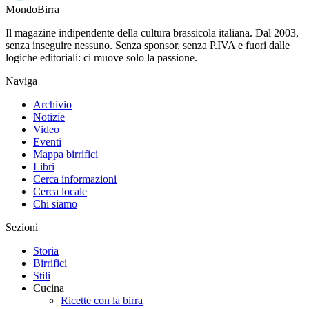
Mondo
Birra
Il magazine indipendente della cultura brassicola italiana. Dal 2003,
senza inseguire nessuno. Senza sponsor, senza P.IVA e fuori dalle
logiche editoriali: ci muove solo la passione.
Naviga
Archivio
Notizie
Video
Eventi
Mappa birrifici
Libri
Cerca informazioni
Cerca locale
Chi siamo
Sezioni
Storia
Birrifici
Stili
Cucina
Ricette con la birra