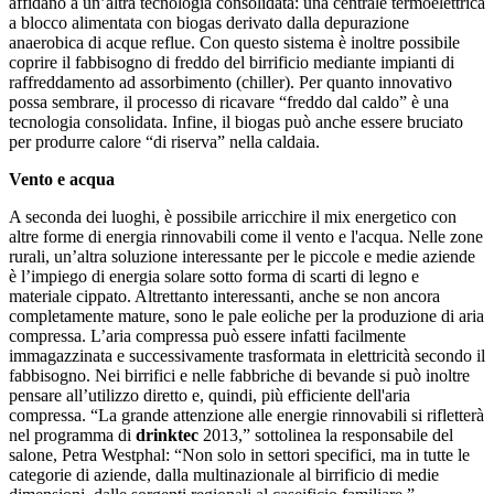
affidano a un’altra tecnologia consolidata: una centrale termoelettrica
a blocco alimentata con biogas derivato dalla depurazione
anaerobica di acque reflue. Con questo sistema è inoltre possibile
coprire il fabbisogno di freddo del birrificio mediante impianti di
raffreddamento ad assorbimento (chiller). Per quanto innovativo
possa sembrare, il processo di ricavare “freddo dal caldo” è una
tecnologia consolidata. Infine, il biogas può anche essere bruciato
per produrre calore “di riserva” nella caldaia.
V
ento e acqua
A seconda dei luoghi, è possibile arricchire il mix energetico con
altre forme di energia rinnovabili come il vento e l'acqua. Nelle zone
rurali, un’altra soluzione interessante per le piccole e medie aziende
è l’impiego di energia solare sotto forma di scarti di legno e
materiale cippato. Altrettanto interessanti, anche se non ancora
completamente mature, sono le pale eoliche per la produzione di aria
compressa. L’aria compressa può essere infatti facilmente
immagazzinata e successivamente trasformata in elettricità secondo il
fabbisogno. Nei birrifici e nelle fabbriche di bevande si può inoltre
pensare all’utilizzo diretto e, quindi, più efficiente dell'aria
compressa. “La grande attenzione alle energie rinnovabili si rifletterà
nel programma di
drinktec
2013,” sottolinea la responsabile del
salone, Petra Westphal: “Non solo in settori specifici, ma in tutte le
categorie di aziende, dalla multinazionale al birrificio di medie