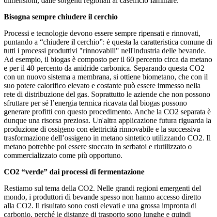
dimensioni, dalle sorgenti regionali al caseificio familiare.”
Bisogna sempre chiudere il cerchio
Processi e tecnologie devono essere sempre ripensati e rinnovati,
puntando a “chiudere il cerchio”: è questa la caratteristica comune di
tutti i processi produttivi "rinnovabili" nell'industria delle bevande.
Ad esempio, il biogas è composto per il 60 percento circa da metano
e per il 40 percento da anidride carbonica. Separando questa CO2
con un nuovo sistema a membrana, si ottiene biometano, che con il
suo potere calorifico elevato e costante può essere immesso nella
rete di distribuzione del gas. Soprattutto le aziende che non possono
sfruttare per sé l’energia termica ricavata dal biogas possono
generare profitti con questo procedimento. Anche la CO2 separata è
dunque una risorsa preziosa. Un'altra applicazione futura riguarda la
produzione di ossigeno con elettricità rinnovabile e la successiva
trasformazione dell’ossigeno in metano sintetico utilizzando CO2. Il
metano potrebbe poi essere stoccato in serbatoi e riutilizzato o
commercializzato come più opportuno.
CO2 “verde” dai processi di fermentazione
Restiamo sul tema della CO2. Nelle grandi regioni emergenti del
mondo, i produttori di bevande spesso non hanno accesso diretto
alla CO2. Il risultato sono costi elevati e una grossa impronta di
carbonio, perché le distanze di trasporto sono lunghe e quindi