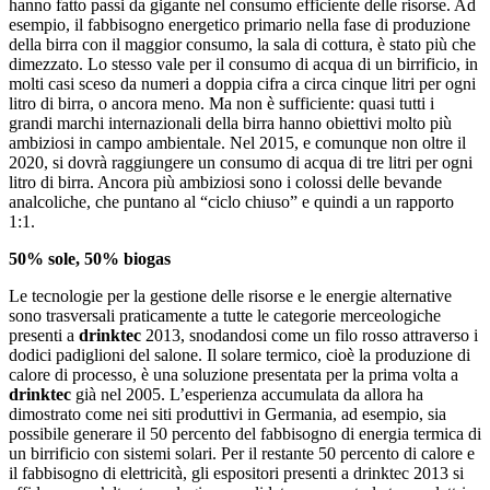
hanno fatto passi da gigante nel consumo efficiente delle risorse. Ad
esempio, il fabbisogno energetico primario nella fase di produzione
della birra con il maggior consumo, la sala di cottura, è stato più che
dimezzato. Lo stesso vale per il consumo di acqua di un birrificio, in
molti casi sceso da numeri a doppia cifra a circa cinque litri per ogni
litro di birra, o ancora meno. Ma non è sufficiente: quasi tutti i
grandi marchi internazionali della birra hanno obiettivi molto più
ambiziosi in campo ambientale. Nel 2015, e comunque non oltre il
2020, si dovrà raggiungere un consumo di acqua di tre litri per ogni
litro di birra. Ancora più ambiziosi sono i colossi delle bevande
analcoliche, che puntano al “ciclo chiuso” e quindi a un rapporto
1:1.
50% sole, 50% biogas
Le tecnologie per la gestione delle risorse e le energie alternative
sono trasversali praticamente a tutte le categorie merceologiche
presenti a
drinktec
2013, snodandosi come un filo rosso attraverso i
dodici padiglioni del salone. Il solare termico, cioè la produzione di
calore di processo, è una soluzione presentata per la prima volta a
drinktec
già nel 2005. L’esperienza accumulata da allora ha
dimostrato come nei siti produttivi in Germania, ad esempio, sia
possibile generare il 50 percento del fabbisogno di energia termica di
un birrificio con sistemi solari. Per il restante 50 percento di calore e
il fabbisogno di elettricità, gli espositori presenti a drinktec 2013 si