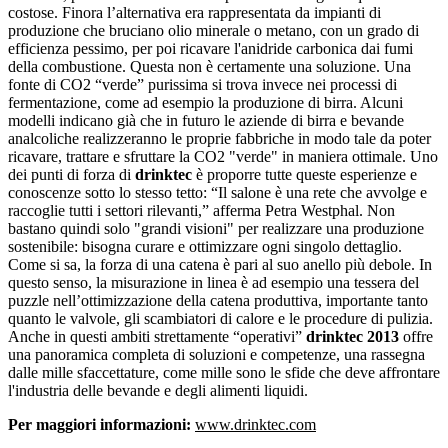
costose. Finora l’alternativa era rappresentata da impianti di
produzione che bruciano olio minerale o metano, con un grado di
efficienza pessimo, per poi ricavare l'anidride carbonica dai fumi
della combustione. Questa non è certamente una soluzione. Una
fonte di CO2 “verde” purissima si trova invece nei processi di
fermentazione, come ad esempio la produzione di birra. Alcuni
modelli indicano già che in futuro le aziende di birra e bevande
analcoliche realizzeranno le proprie fabbriche in modo tale da poter
ricavare, trattare e sfruttare la CO2 "verde" in maniera ottimale. Uno
dei punti di forza di
drinktec
è proporre tutte queste esperienze e
conoscenze sotto lo stesso tetto: “Il salone è una rete che avvolge e
raccoglie tutti i settori rilevanti,” afferma Petra Westphal.
Non
bastano quindi solo "grandi visioni" per realizzare una produzione
sostenibile: bisogna curare e ottimizzare ogni singolo dettaglio.
Come si sa, la forza di una catena è pari al suo anello più debole. In
questo senso, la misurazione in linea è ad esempio una tessera del
puzzle nell’ottimizzazione della catena produttiva, importante tanto
quanto le valvole, gli scambiatori di calore e le procedure di pulizia.
Anche in questi ambiti strettamente “operativi”
drinktec
2013
offre
una panoramica completa di soluzioni e competenze, una rassegna
dalle mille sfaccettature, come mille sono le sfide che deve affrontare
l'industria delle bevande e degli alimenti liquidi.
Per maggiori informazioni:
www.drinktec.com