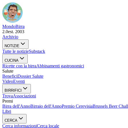
Mondo
Birra
2.0
est. 2003
Archivio
NOTIZIE
Tutte le notizie
Substack
CUCINA
Ricette con la birra
Abbinamenti gastronomici
Salute
Benefici
Dossier Salute
Video
Eventi
BIRRIFICI
Trova
Associazioni
Premi
Birra dell'Anno
Birraio dell'Anno
Premio Cerevisia
Brussels Beer Chal
Libri
CERCA
Cerca informazioni
Cerca locale