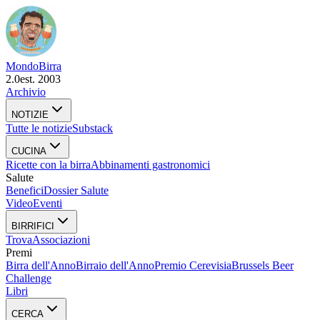
Mondo
Birra
2.0
est. 2003
Archivio
NOTIZIE
Tutte le notizie
Substack
CUCINA
Ricette con la birra
Abbinamenti gastronomici
Salute
Benefici
Dossier Salute
Video
Eventi
BIRRIFICI
Trova
Associazioni
Premi
Birra dell'Anno
Birraio dell'Anno
Premio Cerevisia
Brussels Beer
Challenge
Libri
CERCA