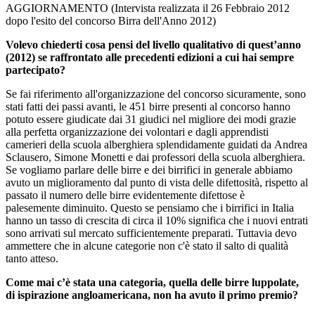
AGGIORNAMENTO (Intervista realizzata il 26 Febbraio 2012
dopo l'esito del concorso Birra dell'Anno 2012)
Volevo chiederti cosa pensi del livello qualitativo di quest’anno
(2012) se raffrontato alle precedenti edizioni a cui hai sempre
partecipato?
Se fai riferimento all'organizzazione del concorso sicuramente, sono
stati fatti dei passi avanti, le 451 birre presenti al concorso hanno
potuto essere giudicate dai 31 giudici nel migliore dei modi grazie
alla perfetta organizzazione dei volontari e dagli apprendisti
camerieri della scuola alberghiera splendidamente guidati da Andrea
Sclausero, Simone Monetti e dai professori della scuola alberghiera.
Se vogliamo parlare delle birre e dei birrifici in generale abbiamo
avuto un miglioramento dal punto di vista delle difettosità, rispetto al
passato il numero delle birre evidentemente difettose è
palesemente diminuito. Questo se pensiamo che i birrifici in Italia
hanno un tasso di crescita di circa il 10% significa che i nuovi entrati
sono arrivati sul mercato sufficientemente preparati. Tuttavia devo
ammettere che in alcune categorie non c'è stato il salto di qualità
tanto atteso.
Come mai c’è stata una categoria, quella delle birre luppolate,
di ispirazione angloamericana, non ha avuto il primo premio?