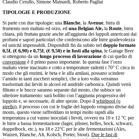
Claudio Cerullo, Simone Mainardi, Roberto Pagliai
TIPOLOGIE E PRODUZIONE
Si parte con due tipologie: una
Blanche
, la
Avenue
, birra di
frumento non maltato ed orzo, ed
una Belgian Ale,
la
Route
, birra
chiara, più fruttata grazie anche all'aggiunta dei luppoli americani dai
profumi e sapori particolari che conferiscono alle birre gradevolezza
ed unicità impensabili. Disponibili fin da subito nel
doppio formato
0,5L (€ 6,90) e 0,75L (€ 9,50) e in fusti alla spina
, le Garage Beer
si ottengono da un
lungo processo di lavorazione
di cui quello di
conversione
è il primo passo importante. In questa fase l’orzo
maltato viene macinato e cotto a temperature radenti i 70° C circa in
modo che gli enzimi, le beta e le alfa amilasi, possano scindere
l’amido in tanti zuccheri semplici, che a loro volta verranno
trasformati dai lieviti in alcool ed anidride carbonica. Quindi verrà
filtrato e le bucce saranno separate dal mosto, che subisce un
ulteriore trattamento: sarà bollito con l’aggiunta progressiva del
luppolo e, se necessarie, di altre spezie. Dopo il
whirlpool (o
girello)
, il processo con cui le foglie del luppolo vengono divise dal
mosto, questo viene raffreddato in tempi molto rapidi alla
temperatura a cui vanno inoculati i lieviti, ovvero tra 10 e 12 °C per
le birre a bassa fermentazione (lager, pilsner, helles, bock, schwarz,
doppelbock, etc.), tra 18 e 22°C per le alte fermentazioni (Ales,
Waizen, Blanche, Alt, Kolsch, Porter, Stout).
Due le fasi di