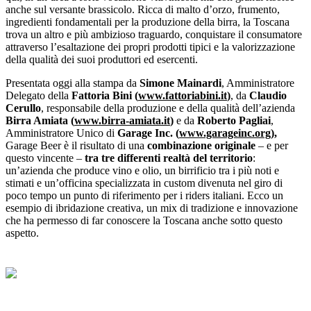
anche sul versante brassicolo. Ricca di malto d’orzo, frumento,
ingredienti fondamentali per la produzione della birra, la Toscana
trova un altro e più ambizioso traguardo, conquistare il consumatore
attraverso l’esaltazione dei propri prodotti tipici e la valorizzazione
della qualità dei suoi produttori ed esercenti.
Presentata oggi alla stampa da
Simone Mainardi
, Amministratore
Delegato della
Fattoria Bini
(
www.fattoriabini.it
)
, da
Claudio
Cerullo
, responsabile della produzione e della qualità dell’azienda
Birra Amiata (
www.birra-amiata.it
)
e da
Roberto Pagliai
,
Amministratore Unico di
Garage Inc. (
www.garageinc.org
),
Garage Beer è il risultato di una
combinazione originale
– e per
questo vincente –
tra tre differenti realtà del territorio
:
un’azienda che produce vino e olio, un birrificio tra i più noti e
stimati e un’officina specializzata in custom divenuta nel giro di
poco tempo un punto di riferimento per i riders italiani. Ecco un
esempio di ibridazione creativa, un mix di tradizione e innovazione
che ha permesso di far conoscere la Toscana anche sotto questo
aspetto.