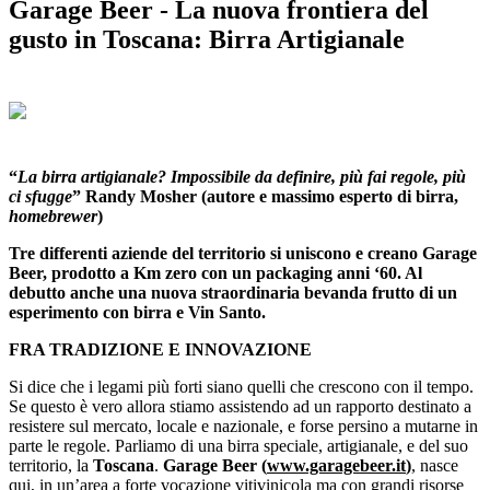
Garage Beer - La nuova frontiera del
gusto in Toscana: Birra Artigianale
“
La birra artigianale? Impossibile da definire, più fai regole, più
ci sfugge
” Randy Mosher (autore e massimo esperto di birra,
homebrewer
)
Tre differenti aziende del territorio si uniscono e creano Garage
Beer, prodotto a Km zero con un packaging anni ‘60. Al
debutto anche una nuova straordinaria bevanda frutto di un
esperimento con birra e Vin Santo.
FRA TRADIZIONE E INNOVAZIONE
Si dice che i legami più forti siano quelli che crescono con il tempo.
Se questo è vero allora stiamo assistendo ad un rapporto destinato a
resistere sul mercato, locale e nazionale, e forse persino a mutarne in
parte le regole. Parliamo di una birra speciale, artigianale, e del suo
territorio, la
Toscana
.
Garage Beer
(
www.garagebeer.it
)
, nasce
qui, in un’area a forte vocazione vitivinicola ma con grandi risorse