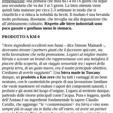
fermentazione
: una primaria che dura tra i 4 ed i 6 giorni cui segue
una secondaria che va dai 3 ai 5 giorni. La birra ottenuta viene
quindi fatta maturare per circa 2-3 settimane in modo che si
chiarifichi e si riduca la torbidità da lieviti. Il risultato è una bevanda
molto profumata, dissetante, che invoglia sia alla degustazione che
all’abbinamento culinario.
Rispetto alle birre industriali sono
poco gassate e gonfiano meno lo stomaco.
PRODOTTO A KM 0
“
Avere ingredienti eccellenti non basta
– dice Simone Mainardi -,
dovevamo trovare i partners giusti che li facessero spiccare, sia
nella lavorazione che nella promozione. Legarci al miglior mastro
birraio e scovare un brand che rappresentasse con una metafora il
piacere della scoperta, di un viaggio sensoriale tra i sapori della
propria terra, di un gusto nuovo, era il nostro principale obiettivo
.
Crediamo di averlo raggiunto
”. Una
birra made in Tuscany
dunque, un
prodotto a Km zero
che ha tutti i vantaggi di un bene
nostrano, con le caratteristiche proprie di una lavorazione familiare
che vuole mantenere ed esaltare i sapori dei componenti naturali, i
profumi e gli aromi del luogo d’origine. Legarsi al territorio dunque,
partendo dalle risorse principali come l’acqua. Pura e leggera, quella
dell’Amiata è un ingrediente fondamentale fa sapere Claudio
Cerullo, che aggiunge: “
le <contaminazioni> tra birra e vino sono
sempre più in auge sia in Italia che all’estero, ed avere un partner