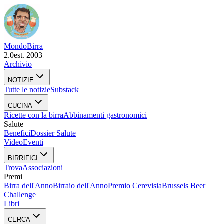
Mondo
Birra
2.0
est. 2003
Archivio
NOTIZIE
Tutte le notizie
Substack
CUCINA
Ricette con la birra
Abbinamenti gastronomici
Salute
Benefici
Dossier Salute
Video
Eventi
BIRRIFICI
Trova
Associazioni
Premi
Birra dell'Anno
Birraio dell'Anno
Premio Cerevisia
Brussels Beer
Challenge
Libri
CERCA