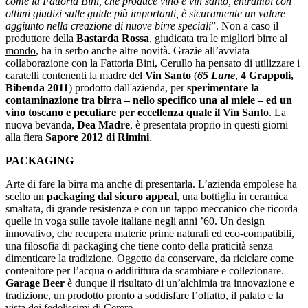
come la Fattoria Bini, che produce vino e vin santo, entrambi con
ottimi giudizi sulle guide più importanti, è sicuramente un valore
aggiunto nella creazione di nuove birre speciali
”. Non a caso il
produttore della
Bastarda Rossa
,
giudicata tra le migliori birre al
mondo
, ha in serbo anche altre novità. Grazie all’avviata
collaborazione con la Fattoria Bini, Cerullo ha pensato di utilizzare i
caratelli contenenti la madre del
Vin Santo
(
65 Lune
,
4 Grappoli,
Bibenda 2011
) prodotto dall'azienda, per
sperimentare la
contaminazione tra birra – nello specifico una al miele – ed un
vino toscano e peculiare per eccellenza quale il Vin Santo
. La
nuova bevanda,
Dea Madre
, è presentata proprio in questi giorni
alla fiera
Sapore 2012
di Rimini
.
PACKAGING
Arte di fare la birra ma anche di presentarla. L’azienda empolese ha
scelto un
packaging dal sicuro appeal
, una bottiglia in ceramica
smaltata, di grande resistenza e con un tappo meccanico che ricorda
quelle in voga sulle tavole italiane negli anni ’60. Un design
innovativo, che recupera materie prime naturali ed eco-compatibili,
una filosofia di packaging che tiene conto della praticità senza
dimenticare la tradizione. Oggetto da conservare, da riciclare come
contenitore per l’acqua o addirittura da scambiare e collezionare.
Garage Beer
è dunque il risultato di un’alchimia tra innovazione e
tradizione, un prodotto pronto a soddisfare l’olfatto, il palato e la
vista dei fedelissimi di Cerere.