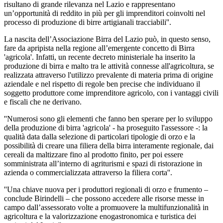
risultano di grande rilevanza nel Lazio e rappresentano
un’opportunità di reddito in più per gli imprenditori coinvolti nel
processo di produzione di birre artigianali tracciabili''.
La nascita dell’Associazione Birra del Lazio può, in questo senso,
fare da apripista nella regione all’emergente concetto di Birra
'agricola'. Infatti, un recente decreto ministeriale ha inserito la
produzione di birra e malto tra le attività connesse all'agricoltura, se
realizzata attraverso l'utilizzo prevalente di materia prima di origine
aziendale e nel rispetto di regole ben precise che individuano il
soggetto produttore come imprenditore agricolo, con i vantaggi civili
e fiscali che ne derivano.
''Numerosi sono gli elementi che fanno ben sperare per lo sviluppo
della produzione di birra 'agricola' - ha proseguito l'assessore -: la
qualità data dalla selezione di particolari tipologie di orzo e la
possibilità di creare una filiera della birra interamente regionale, dai
cereali da maltizzare fino al prodotto finito, per poi essere
somministrata all’interno di agriturismi e spazi di ristorazione in
azienda o commercializzata attraverso la filiera corta''.
''Una chiave nuova per i produttori regionali di orzo e frumento –
conclude Birindelli – che possono accedere alle risorse messe in
campo dall’assessorato volte a promuovere la multifunzionalità in
agricoltura e la valorizzazione enogastronomica e turistica dei