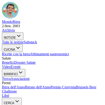
Mondo
Birra
2.0
est. 2003
Archivio
NOTIZIE
Tutte le notizie
Substack
CUCINA
Ricette con la birra
Abbinamenti gastronomici
Salute
Benefici
Dossier Salute
Video
Eventi
BIRRIFICI
Trova
Associazioni
Premi
Birra dell'Anno
Birraio dell'Anno
Premio Cerevisia
Brussels Beer
Challenge
Libri
CERCA