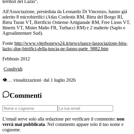
territori del Lazio''.
All'Associazione, presieduta da Leonardo Di Vincenzo, hanno già
aderito 8 microbirrifici (Atlas Coelestis RM, Birra del Borgo RI,
Birra Turan VT, Birrificio Ostiense Artigianale RM, Free Lions VT,
Itineris VT, Mister Malto FR, Turbacci RM) e 2 malterie (Saplo e
Agroalimentare Sud).
Fonte
http://www.viterbonews24.it/news/nasce-lassociazione-bira-
lazio:-due-birrifici-della-tuscia-ne-fanno-parte_9882.htm
Febbraio 2012
Condividi
👁
…
visualizzazioni
· dal 1 luglio 2026
Commenti
L'email serve solo alla redazione per verificare il commento:
non
verrà mai pubblicata
. Nel commento appare solo il tuo nome e
cognome.