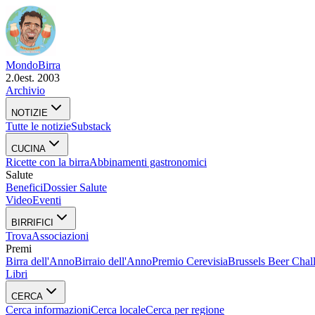
Mondo
Birra
2.0
est. 2003
Archivio
NOTIZIE
Tutte le notizie
Substack
CUCINA
Ricette con la birra
Abbinamenti gastronomici
Salute
Benefici
Dossier Salute
Video
Eventi
BIRRIFICI
Trova
Associazioni
Premi
Birra dell'Anno
Birraio dell'Anno
Premio Cerevisia
Brussels Beer Chal
Libri
CERCA
Cerca informazioni
Cerca locale
Cerca per regione