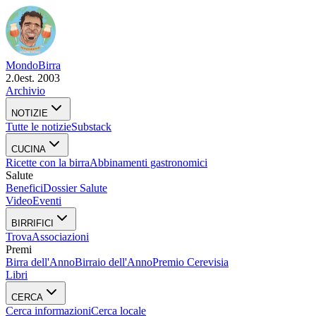
Mondo
Birra
2.0
est. 2003
Archivio
NOTIZIE
Tutte le notizie
Substack
CUCINA
Ricette con la birra
Abbinamenti gastronomici
Salute
Benefici
Dossier Salute
Video
Eventi
BIRRIFICI
Trova
Associazioni
Premi
Birra dell'Anno
Birraio dell'Anno
Premio Cerevisia
Libri
CERCA
Cerca informazioni
Cerca locale