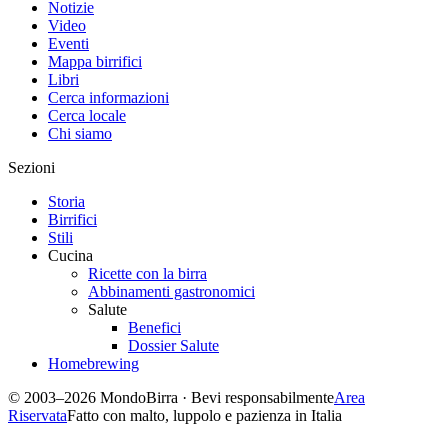
Notizie
Video
Eventi
Mappa birrifici
Libri
Cerca informazioni
Cerca locale
Chi siamo
Sezioni
Storia
Birrifici
Stili
Cucina
Ricette con la birra
Abbinamenti gastronomici
Salute
Benefici
Dossier Salute
Homebrewing
© 2003–2026 MondoBirra · Bevi responsabilmente
Area
Riservata
Fatto con malto, luppolo e pazienza in Italia