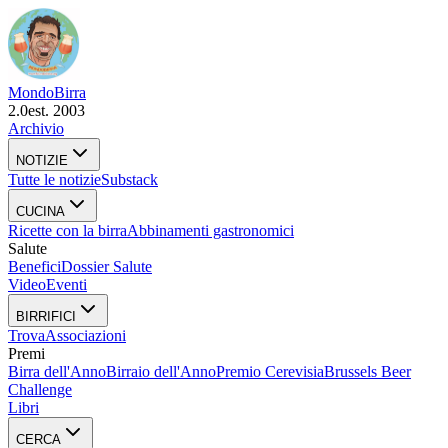
Mondo
Birra
2.0
est. 2003
Archivio
NOTIZIE
Tutte le notizie
Substack
CUCINA
Ricette con la birra
Abbinamenti gastronomici
Salute
Benefici
Dossier Salute
Video
Eventi
BIRRIFICI
Trova
Associazioni
Premi
Birra dell'Anno
Birraio dell'Anno
Premio Cerevisia
Brussels Beer
Challenge
Libri
CERCA