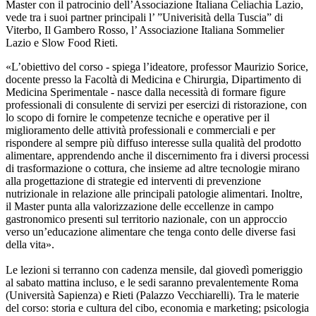
Master con il patrocinio dell’Associazione Italiana Celiachia Lazio,
vede tra i suoi partner principali l’ ”Univerisità della Tuscia” di
Viterbo, Il Gambero Rosso, l’ Associazione Italiana Sommelier
Lazio e Slow Food Rieti.
«L’obiettivo del corso - spiega l’ideatore, professor Maurizio Sorice,
docente presso la Facoltà di Medicina e Chirurgia, Dipartimento di
Medicina Sperimentale - nasce dalla necessità di formare figure
professionali di consulente di servizi per esercizi di ristorazione, con
lo scopo di fornire le competenze tecniche e operative per il
miglioramento delle attività professionali e commerciali e per
rispondere al sempre più diffuso interesse sulla qualità del prodotto
alimentare, apprendendo anche il discernimento fra i diversi processi
di trasformazione o cottura, che insieme ad altre tecnologie mirano
alla progettazione di strategie ed interventi di prevenzione
nutrizionale in relazione alle principali patologie alimentari. Inoltre,
il Master punta alla valorizzazione delle eccellenze in campo
gastronomico presenti sul territorio nazionale, con un approccio
verso un’educazione alimentare che tenga conto delle diverse fasi
della vita».
Le lezioni si terranno con cadenza mensile, dal giovedì pomeriggio
al sabato mattina incluso, e le sedi saranno prevalentemente Roma
(Università Sapienza) e Rieti (Palazzo Vecchiarelli). Tra le materie
del corso: storia e cultura del cibo, economia e marketing; psicologia