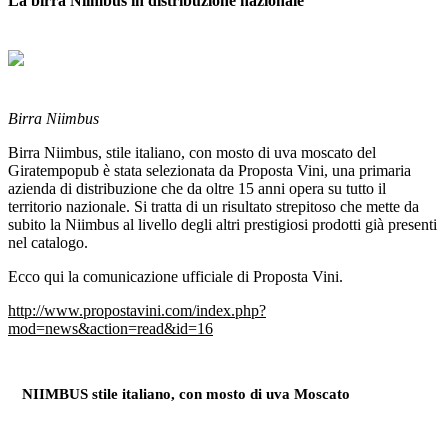
La birra Niimbus in distribuzione nazionale
Birra Niimbus
Birra Niimbus, stile italiano, con mosto di uva moscato del
Giratempopub è stata selezionata da Proposta Vini, una primaria
azienda di distribuzione che da oltre 15 anni opera su tutto il
territorio nazionale. Si tratta di un risultato strepitoso che mette da
subito la Niimbus al livello degli altri prestigiosi prodotti già presenti
nel catalogo.
Ecco qui la comunicazione ufficiale di Proposta Vini.
http://www.propostavini.com/index.php?
mod=news&action=read&id=16
NIIMBUS stile italiano, con mosto di uva Moscato