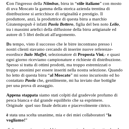
C
on l'ingresso della
Niimbus
, birra in “
stile italiano
” con mosto
di uva Moscato la gamma della storica azienda trentina di
distribuzione si arricchisce di originalità e prestigio. Il
produttore, anzi, la produttrice di questa birra a marchio
Giratempopub è infatti
Paola Bottero
, figlia del ben noto
Lelio
,
tra i massimi artefici della diffusione della birra artigianale ed
autore di 5 libri dedicati all'argomento.
D
a tempo, visto il successo che le birre incontrano presso i
nostri clienti stavamo cercando di inserire nuove referenze-
esordisce
Italo Maffei
, selezionatore di
Proposta Vini
,- e quasi
ogni giorno riceviamo campionature e richieste di distribuzione.
Spesso si tratta di ottimi prodotti, ma troppo estremizzati o
troppo anonimi per essere inseriti nella nostra selezione. Quando
ho letto di questa birra “
al Moscato
” mi sono incuriosito ed ho
contattato
Paola
che, gentilmente, mi ha inviato due bottiglie
per una prova di assaggio.
Appena stappata
siamo stati colpiti dal gradevole profumo di
pesca bianca e dal grande equilibrio che sa esprimere.
Originale quel suo finale delicato e piacevolmente citrico.
è
stata una scelta unanime, mia e dei miei collaboratori “
la
vogliamo!
”