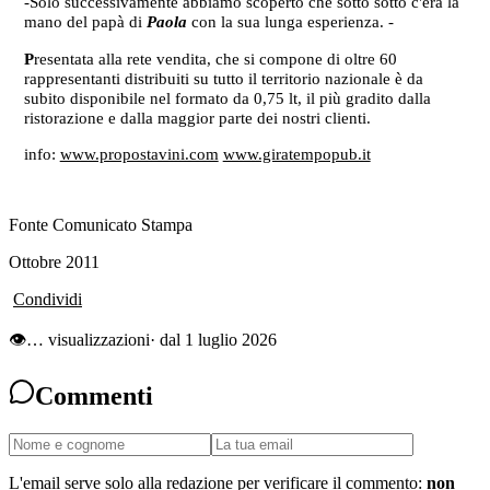
-Solo successivamente abbiamo scoperto che sotto sotto c'era la
mano del papà di
Paola
con la sua lunga esperienza. -
P
resentata alla rete vendita, che si compone di oltre 60
rappresentanti distribuiti su tutto il territorio nazionale è da
subito disponibile nel formato da 0,75 lt, il più gradito dalla
ristorazione e dalla maggior parte dei nostri clienti.
info:
www.propostavini.com
www.giratempopub.it
Fonte Comunicato Stampa
Ottobre 2011
Condividi
👁
…
visualizzazioni
· dal 1 luglio 2026
Commenti
L'email serve solo alla redazione per verificare il commento:
non