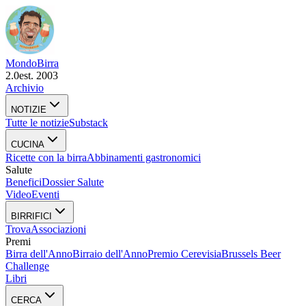
Mondo
Birra
2.0
est. 2003
Archivio
NOTIZIE
Tutte le notizie
Substack
CUCINA
Ricette con la birra
Abbinamenti gastronomici
Salute
Benefici
Dossier Salute
Video
Eventi
BIRRIFICI
Trova
Associazioni
Premi
Birra dell'Anno
Birraio dell'Anno
Premio Cerevisia
Brussels Beer
Challenge
Libri
CERCA