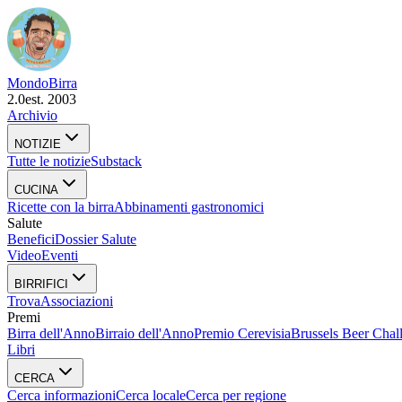
Mondo
Birra
2.0
est. 2003
Archivio
NOTIZIE
Tutte le notizie
Substack
CUCINA
Ricette con la birra
Abbinamenti gastronomici
Salute
Benefici
Dossier Salute
Video
Eventi
BIRRIFICI
Trova
Associazioni
Premi
Birra dell'Anno
Birraio dell'Anno
Premio Cerevisia
Brussels Beer Chal
Libri
CERCA
Cerca informazioni
Cerca locale
Cerca per regione