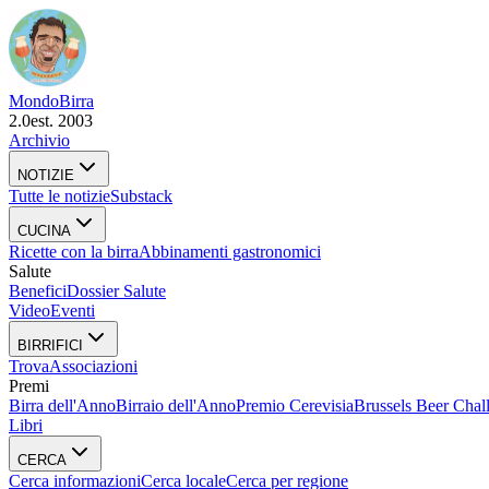
Mondo
Birra
2.0
est. 2003
Archivio
NOTIZIE
Tutte le notizie
Substack
CUCINA
Ricette con la birra
Abbinamenti gastronomici
Salute
Benefici
Dossier Salute
Video
Eventi
BIRRIFICI
Trova
Associazioni
Premi
Birra dell'Anno
Birraio dell'Anno
Premio Cerevisia
Brussels Beer Chal
Libri
CERCA
Cerca informazioni
Cerca locale
Cerca per regione