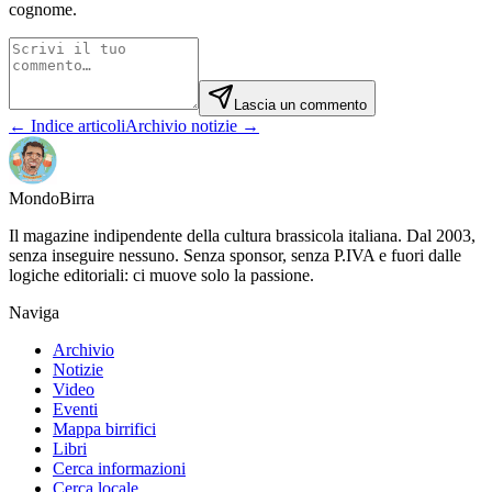
cognome.
Lascia un commento
← Indice articoli
Archivio notizie →
Mondo
Birra
Il magazine indipendente della cultura brassicola italiana. Dal 2003,
senza inseguire nessuno. Senza sponsor, senza P.IVA e fuori dalle
logiche editoriali: ci muove solo la passione.
Naviga
Archivio
Notizie
Video
Eventi
Mappa birrifici
Libri
Cerca informazioni
Cerca locale