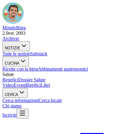
Mondo
Birra
2.0
est. 2003
Archivio
NOTIZIE
Tutte le notizie
Substack
CUCINA
Ricette con la birra
Abbinamenti gastronomici
Salute
Benefici
Dossier Salute
Video
Eventi
Birrifici
Libri
CERCA
Cerca informazioni
Cerca locale
Chi siamo
Iscriviti