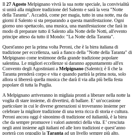
Il
27 Agosto
Melpignano vivrà la sua notte speciale, la convivialità
si unirà alla migliore tradizione del Salento e sarà la vera "Notte
della Taranta". Accadrà, come per magia, tutto in una notte, ma da
giorni il Salento si sta preparando a questa manifestazione. Ogni
giorno uno spettacolo, una musica, una manifestazione che farà in
modo di preparare tutto il Salento alla Notte delle Notti, all'evento
principe atteso da tutto il Mondo: "La Notte della Taranta".
Quest'anno per la prima volta Peroni, che è la birra italiana di
tradizione per eccellenza, sarà a fianco della "Notte della Taranta" di
Melpignano come testimone della grande tradizione popolare
salentina. Le migliori eccellenze si daranno appuntamento all'ex
Convento degli Agostiniani a
Melpignano
(Salento); è lì che la
Taranta prenderà corpo e vita e quando partirà la prima nota, solo
allora si libererà quella musica che darà il via alla più bella festa
popolare di tutta la Puglia.
A Melpignano arriveranno in migliaia pronti a liberare nella notte la
voglia di stare insieme, di divertirsi, di ballare. E’ un'occasione
particolare in cui le diverse generazioni si troveranno insieme per
celebrare la migliore tradizione di una terra ricca di storia e cultura.
Peroni ancora oggi è sinonimo di tradizione ed italianità, è la birra
che da sempre promuove i valori autentici della vita. E’ cresciuta
negli anni insieme agli italiani ed alle loro tradizioni e quest’anno
porterà con orgoglio la
Taranta
ad un livello sempre più alto.