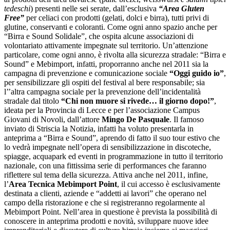
tedeschi
) presenti nelle sei serate, dall’esclusiva
“Area Gluten
Free”
per celiaci con prodotti (gelati, dolci e birra), tutti privi di
glutine, conservanti e coloranti. Come ogni anno spazio anche per
“Birra e Sound Solidale”, che ospita alcune associazioni di
volontariato attivamente impegnate sul territorio. Un’attenzione
particolare, come ogni anno, è rivolta alla sicurezza stradale: “Birra e
Sound” e Mebimport, infatti, proporranno anche nel 2011 sia la
campagna di prevenzione e comunicazione sociale
“Oggi guido io”
,
per sensibilizzare gli ospiti del festival al bere responsabile; sia
l’’altra campagna sociale per la prevenzione dell’incidentalità
stradale dal titolo
“Chi non muore si rivede… il giorno dopo!
”
,
ideata per la Provincia di Lecce e per l’associazione Campus
Giovani di Novoli, dall’attore
Mingo De Pasquale
.
Il famoso
inviato di Striscia la Notizia, infatti ha voluto presentarla in
anteprima a “Birra e Sound”, aprendo di fatto
il suo tour estivo che
lo vedrà impegnate nell’opera di sensibilizzazione in discoteche,
spiagge, acquapark ed eventi in programmazione in tutto il territorio
nazionale, con una fittissima serie di performances che faranno
riflettere sul tema della sicurezza.
Attiva anche nel 2011, infine,
l’
Area Tecnica Mebimport Point
, il cui accesso è esclusivamente
destinata a clienti, aziende e “addetti ai lavori” che operano nel
campo della ristorazione e che si registreranno regolarmente al
Mebimport Point. Nell’area in questione è prevista la possibilità di
conoscere in anteprima prodotti e novità, sviluppare nuove idee