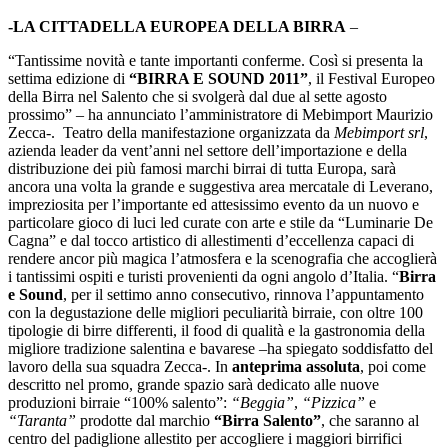
-LA CITTADELLA EUROPEA DELLA BIRRA
–
“Tantissime novità e tante importanti conferme. Così si presenta la
settima edizione di
“BIRRA E SOUND 2011”
, il Festival Europeo
della Birra nel Salento che si svolgerà dal due al sette agosto
prossimo” – ha annunciato l’amministratore di Mebimport Maurizio
Zecca-. Teatro della manifestazione organizzata da
Mebimport srl
,
azienda leader da vent’anni nel settore dell’importazione e della
distribuzione dei più famosi marchi birrai di tutta Europa, sarà
ancora una volta la grande e suggestiva area mercatale di Leverano,
impreziosita per l’importante ed attesissimo evento da un nuovo e
particolare gioco di luci led curate con arte e stile da “Luminarie De
Cagna” e dal tocco artistico di allestimenti d’eccellenza capaci di
rendere ancor più magica l’atmosfera e la scenografia che accoglierà
i tantissimi ospiti e turisti provenienti da ogni angolo d’Italia. “
Birra
e Sound
, per il settimo anno consecutivo, rinnova l’appuntamento
con la degustazione delle migliori peculiarità birraie, con oltre 100
tipologie di birre differenti, il food di qualità e la gastronomia della
migliore tradizione salentina e bavarese –ha spiegato soddisfatto del
lavoro della sua squadra Zecca-. In
anteprima assoluta
, poi come
descritto nel promo, grande spazio sarà dedicato alle nuove
produzioni birraie “100% salento”:
“Beggia”
,
“Pizzica”
e
“Taranta”
prodotte dal marchio
“Birra Salento”
, che saranno al
centro del padiglione allestito per accogliere i maggiori birrifici