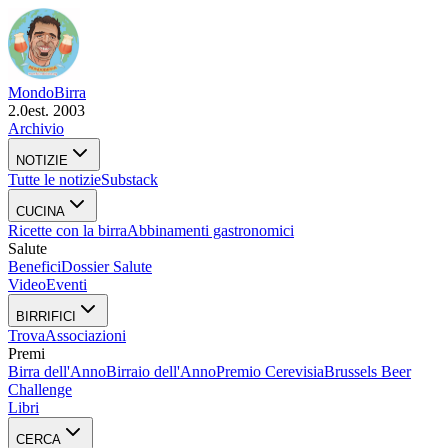
Mondo
Birra
2.0
est. 2003
Archivio
NOTIZIE
Tutte le notizie
Substack
CUCINA
Ricette con la birra
Abbinamenti gastronomici
Salute
Benefici
Dossier Salute
Video
Eventi
BIRRIFICI
Trova
Associazioni
Premi
Birra dell'Anno
Birraio dell'Anno
Premio Cerevisia
Brussels Beer
Challenge
Libri
CERCA