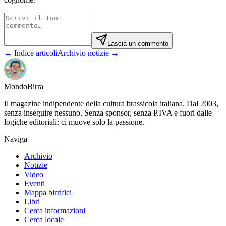
Lascia un commento
← Indice articoli
Archivio notizie →
Mondo
Birra
Il magazine indipendente della cultura brassicola italiana. Dal 2003,
senza inseguire nessuno. Senza sponsor, senza P.IVA e fuori dalle
logiche editoriali: ci muove solo la passione.
Naviga
Archivio
Notizie
Video
Eventi
Mappa birrifici
Libri
Cerca informazioni
Cerca locale