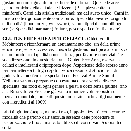
gustare in compagnia di un bel boccale di birra”. Queste le aree
gastronomiche della cittadella: Pizzeria (Basi pizza cotte in
miniforni), Carni alla griglia tradizionali ma dal gusto unico, Carni in
umido cotte rigorosamente con la birra, Specialità bavaresi originali
e di qualità (Pane brezel, weisswurst, salumi tipici disponibili ogni
sera) e Specialità marinare (Fritture, pesce spada e frutti di mare).
GLUTEN FREE AREA PER CELIACI
- Obiettivo di
Mebimport è riconfermare un appuntamento che, sin dalla prima
edizione e per le successive, unisca la gastronomia tipica alla musica
e a un prodotto di qualità come la birra, per favorire convivialità e
socializzazione. In questo rientra la Gluten Free Area, riservata a
celiaci e intolleranti e riproposta dopo l’esperienza dello scorso anno
per permettere a tutti gli ospiti – senza nessuna distinzione - di
godersi le atmosfere e le specialità del Festival Birra e Sound.
Nell’area saranno preparate con estrema cura e servite diverse
specialità: dal food di ogni genere a gelati e dolci senza glutine, fino
alla Birra Gluten Free che già vanta innumerevoli proposte sul
mercato mondiale, molte di queste preparate anche artigianalmente
con ingredienti al 100%
privi di glutine (acqua, malto di riso, luppolo, lievito), con accurate
modalità che partono dall’assoluta assenza delle procedure di
pastorizzazione fino al mancato utilizzo di conservanti/coloranti di
sorta.