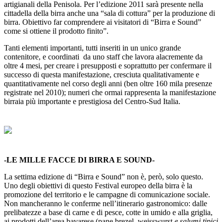
artigianali della Penisola. Per l’edizione 2011 sarà presente nella
cittadella della birra anche una “sala di cottura” per la produzione di
birra. Obiettivo far comprendere ai visitatori di “Birra e Sound”
come si ottiene il prodotto finito”.
Tanti elementi importanti, tutti inseriti in un unico grande
contenitore, e coordinati da uno staff che lavora alacremente da
oltre 4 mesi, per creare i presupposti e soprattutto per confermare il
successo di questa manifestazione, cresciuta qualitativamente e
quantitativamente nel corso degli anni (ben oltre 160 mila presenze
registrate nel 2010); numeri che ormai rappresenta la manifestazione
birraia più importante e prestigiosa del Centro-Sud Italia.
-LE MILLE FACCE DI BIRRA E SOUND-
La settima edizione di “Birra e Sound” non è, però, solo questo.
Uno degli obiettivi di questo Festival europeo della birra è la
promozione del territorio e le campagne di comunicazione sociale.
Non mancheranno le conferme nell’itinerario gastronomico: dalle
prelibatezze a base di carne e di pesce, cotte in umido e alla griglia,
ai prodotti dell’area bavarese (pane brezel, weisswurst
e salumi tipici