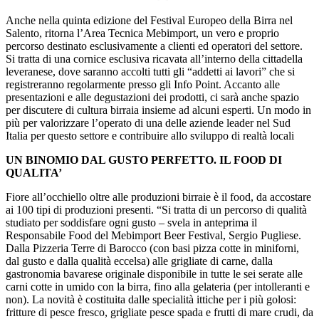
Anche nella quinta edizione del Festival Europeo della Birra nel
Salento, ritorna l’Area Tecnica Mebimport, un vero e proprio
percorso destinato esclusivamente a clienti ed operatori del settore.
Si tratta di una cornice esclusiva ricavata all’interno della cittadella
leveranese, dove saranno accolti tutti gli “addetti ai lavori” che si
registreranno regolarmente presso gli Info Point. Accanto alle
presentazioni e alle degustazioni dei prodotti, ci sarà anche spazio
per discutere di cultura birraia insieme ad alcuni esperti. Un modo in
più per valorizzare l’operato di una delle aziende leader nel Sud
Italia per questo settore e contribuire allo sviluppo di realtà locali
UN BINOMIO DAL GUSTO PERFETTO. IL FOOD DI
QUALITA’
Fiore all’occhiello oltre alle produzioni birraie è il food, da accostare
ai 100 tipi di produzioni presenti. “Si tratta di un percorso di qualità
studiato per soddisfare ogni gusto – svela in anteprima il
Responsabile Food del Mebimport Beer Festival, Sergio Pugliese.
Dalla Pizzeria Terre di Barocco (con basi pizza cotte in miniforni,
dal gusto e dalla qualità eccelsa) alle grigliate di carne, dalla
gastronomia bavarese originale disponibile in tutte le sei serate alle
carni cotte in umido con la birra, fino alla gelateria (per intolleranti e
non). La novità è costituita dalle specialità ittiche per i più golosi:
fritture di pesce fresco, grigliate pesce spada e frutti di mare crudi, da