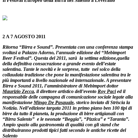
Il Festival Europeo della Birra nel Salento a Leverano
2 A 7 AGOSTO 2011
Ritorna “Birra e Sound”. Presentata con una conferenza stampa
svoltasi a Palazzo Adorno, l’annuale edizione del “Mebimport
Beer Festival”. Questa del 2011, sarà la settima edizione,quella
della definitiva consacrazione a grande evento dell’estate
salentina. Tante le novità e le sorprese, tutte nel solco della
collaudata tradizione che pone la manifestazione salentina tra le
più importanti a livello nazionale ed internazionale. A presentare
Birra e Sound 2011, l’amministratore di Mebimport dottor
Maurizio Zecca
, il direttore artistico dell’evento
Roy Paci
ed il
responsabile delle campagna di comunicazione sociale legate alla
manifestazione
Mingo De Pasquale
, storico inviato di Striscia la
Notizia. Nell’edizione targata 2011 in primo piano ben 100 tipi di
birre da tutto il pianeta, la produzione di birre artigianali con
“Birra Salento” e le neonate “Beggia”, “Pizzica” e “Taranta”.
Ampio spazio alla gastronomia di qualità con gli stand che
distribuiranno prodotti tipici fatti secondo le antiche ricette del
Salento