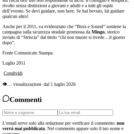
sui rischi dell’uso non responsabile di alcol. Il consiglio è semplice,
rivolto senza distinzioni a giovani e adulti e a tutti gli ospiti
dell’evento. Se devi guidare, non bere. Se hai bevuto, fai guidare
qualcun altro!
Anche per il 2011, va evidenziato che “Birra e Sound” sostiene la
campagna sulla sicurezza stradale promossa da
Mingo
, storico
inviato di “Striscia” dal titolo “chi non muore si rivede…il giorno
dopo”.
Fonte Comunicato Stampa
Luglio 2011
Condividi
👁
…
visualizzazioni
· dal 1 luglio 2026
Commenti
L'email serve solo alla redazione per verificare il commento:
non
verrà mai pubblicata
. Nel commento appare solo il tuo nome e
cognome.