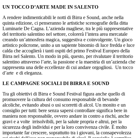
UN TOCCO D’ARTE MADE IN SALENTO
A rendere indimenticabili le notti di Birra e Sound, anche nella
quinta edizione, ci penseranno le artistiche scenografie della ditta
Luminarie De Cagna. L’azienda magliese, tra le più rappresentative
del territorio salentino nel settore, colorerà l’intera area mercatale
creando un’atmosfera magica, suggestiva e coinvolgente. Un gioco
artistico policrome, unito a un sapiente binomio di luce fredda e luce
calda che accoglierà i tanti ospiti del primo Festival Europeo della
Birra nel Salento. Un modo in più, questo, per rivalutare il territorio
salentino attraverso l’arte, la passione e la maestria di un’azienda che
rappresenta una delle eccellenze di cui andare orgogliosi. Un tocco
d’arte e di eleganza.
LE CAMPAGNE SOCIALI DI BIRRA E SOUND
Tra gli obiettivi di Birra e Sound Festival figura anche quello di
promuovere la cultura del consumo responsabile di bevande
alcoliche, evitando abusi o usi scorretti di alcol. Un monito e un
consiglio per tutti: bere senza sapersi controllare significa bere in
maniera non responsabile, ovvero andare in contro a rischi, anche
gravi e a volte irrisolvibili, per la salute propria e altrui, per la
sicurezza degli individui e per la loro convivenza civile. È molto
importante far crescere, soprattutto tra i giovani, la consapevolezza