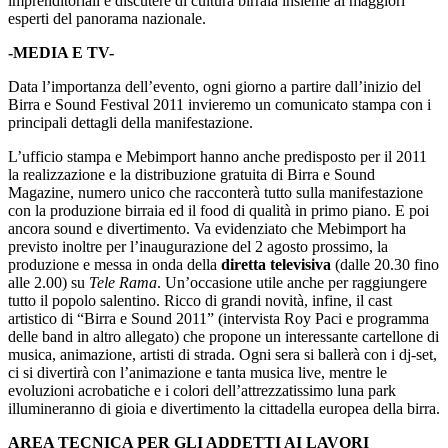
imprenditoriali e discutere di cultura birraia insieme ai maggiori
esperti del panorama nazionale.
-MEDIA E TV-
Data l’importanza dell’evento, ogni giorno a partire dall’inizio del
Birra e Sound Festival 2011 invieremo un comunicato stampa con i
principali dettagli della manifestazione.
L’ufficio stampa e Mebimport hanno anche predisposto per il 2011
la realizzazione e la distribuzione gratuita di Birra e Sound
Magazine, numero unico che racconterà tutto sulla manifestazione
con la produzione birraia ed il food di qualità in primo piano. E poi
ancora sound e divertimento. Va evidenziato che Mebimport ha
previsto inoltre per l’inaugurazione del 2 agosto prossimo, la
produzione e messa in onda della
diretta televisiva
(dalle 20.30 fino
alle 2.00) su
Tele Rama
. Un’occasione utile anche per raggiungere
tutto il popolo salentino. Ricco di grandi novità, infine, il cast
artistico di “Birra e Sound 2011” (intervista Roy Paci e programma
delle band in altro allegato) che propone un interessante cartellone di
musica, animazione, artisti di strada. Ogni sera si ballerà con i dj-set,
ci si divertirà con l’animazione e tanta musica live, mentre le
evoluzioni acrobatiche e i colori dell’attrezzatissimo luna park
illumineranno di gioia e divertimento la cittadella europea della birra.
AREA TECNICA PER GLI ADDETTI AI LAVORI