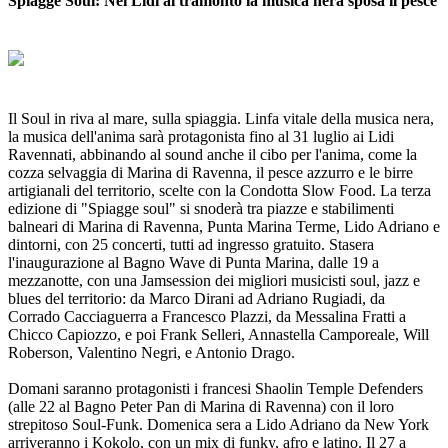
Spiagge Soul: Nei Lidi al tramonto la musica nera sposa il pesce
Il Soul in riva al mare, sulla spiaggia. Linfa vitale della musica nera,
la musica dell'anima sarà protagonista fino al 31 luglio ai Lidi
Ravennati, abbinando al sound anche il cibo per l'anima, come la
cozza selvaggia di Marina di Ravenna, il pesce azzurro e le birre
artigianali del territorio, scelte con la Condotta Slow Food. La terza
edizione di "Spiagge soul" si snoderà tra piazze e stabilimenti
balneari di Marina di Ravenna, Punta Marina Terme, Lido Adriano e
dintorni, con 25 concerti, tutti ad ingresso gratuito. Stasera
l'inaugurazione al Bagno Wave di Punta Marina, dalle 19 a
mezzanotte, con una Jamsession dei migliori musicisti soul, jazz e
blues del territorio: da Marco Dirani ad Adriano Rugiadi, da
Corrado Cacciaguerra a Francesco Plazzi, da Messalina Fratti a
Chicco Capiozzo, e poi Frank Selleri, Annastella Camporeale, Will
Roberson, Valentino Negri, e Antonio Drago.
Domani saranno protagonisti i francesi Shaolin Temple Defenders
(alle 22 al Bagno Peter Pan di Marina di Ravenna) con il loro
strepitoso Soul-Funk. Domenica sera a Lido Adriano da New York
arriveranno i Kokolo, con un mix di funky, afro e latino. Il 27 a