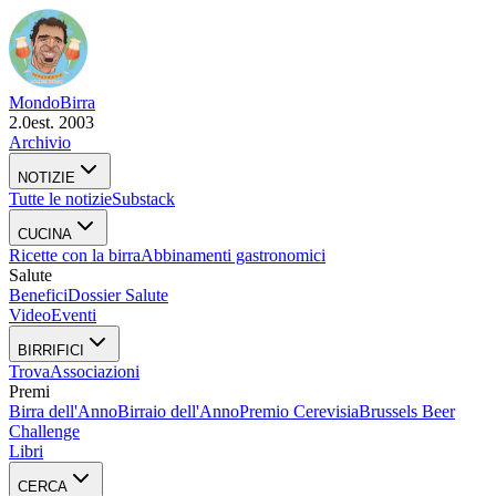
Mondo
Birra
2.0
est. 2003
Archivio
NOTIZIE
Tutte le notizie
Substack
CUCINA
Ricette con la birra
Abbinamenti gastronomici
Salute
Benefici
Dossier Salute
Video
Eventi
BIRRIFICI
Trova
Associazioni
Premi
Birra dell'Anno
Birraio dell'Anno
Premio Cerevisia
Brussels Beer
Challenge
Libri
CERCA