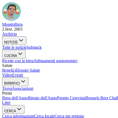
Mondo
Birra
2.0
est. 2003
Archivio
NOTIZIE
Tutte le notizie
Substack
CUCINA
Ricette con la birra
Abbinamenti gastronomici
Salute
Benefici
Dossier Salute
Video
Eventi
BIRRIFICI
Trova
Associazioni
Premi
Birra dell'Anno
Birraio dell'Anno
Premio Cerevisia
Brussels Beer Chal
Libri
CERCA
Cerca informazioni
Cerca locale
Cerca per regione