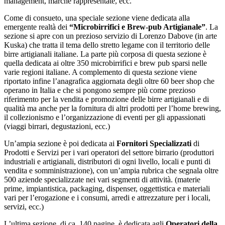
management, marche rappresentate, ecc.
Come di consueto, una speciale sezione viene dedicata alla
emergente realtà dei
“Microbirrifici e Brew-pub Artigianale”
. La
sezione si apre con un prezioso servizio di Lorenzo Dabove (in arte
Kuska) che tratta il tema dello stretto legame con il territorio delle
birre artigianali italiane. La parte più corposa di questa sezione è
quella dedicata ai oltre 350 microbirrifici e brew pub sparsi nelle
varie regioni italiane. A complemento di questa sezione viene
riportato infine l’anagrafica aggiornata degli oltre 60 beer shop che
operano in Italia e che si pongono sempre più come prezioso
riferimento per la vendita e promozione delle birre artigianali e di
qualità ma anche per la fornitura di altri prodotti per l’home brewing,
il collezionismo e l’organizzazione di eventi per gli appassionati
(viaggi birrari, degustazioni, ecc.)
Un’ampia sezione è poi dedicata ai
Fornitori Specializzati
di
Prodotti e Servizi per i vari operatori del settore birrario (produttori
industriali e artigianali, distributori di ogni livello, locali e punti di
vendita e somministrazione), con un’ampia rubrica che segnala oltre
500 aziende specializzate nei vari segmenti di attività. (materie
prime, impiantistica, packaging, dispenser, oggettistica e materiali
vari per l’erogazione e i consumi, arredi e attrezzature per i locali,
servizi, ecc.)
L’ultima sezione, di ca. 140 pagine, è dedicata agli
Operatori della