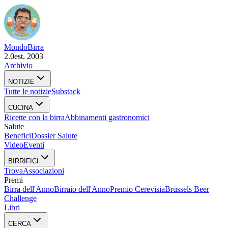
Mondo
Birra
2.0
est. 2003
Archivio
NOTIZIE
Tutte le notizie
Substack
CUCINA
Ricette con la birra
Abbinamenti gastronomici
Salute
Benefici
Dossier Salute
Video
Eventi
BIRRIFICI
Trova
Associazioni
Premi
Birra dell'Anno
Birraio dell'Anno
Premio Cerevisia
Brussels Beer
Challenge
Libri
CERCA