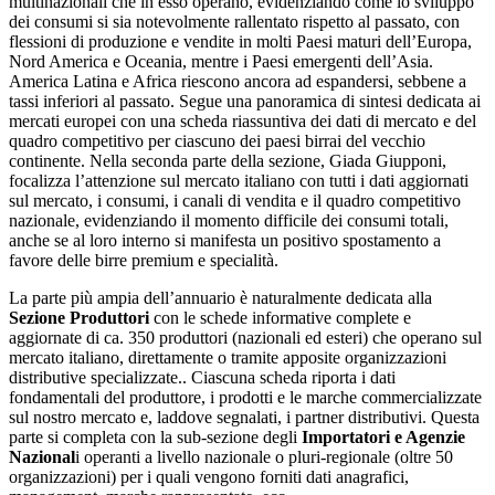
multinazionali che in esso operano, evidenziando come lo sviluppo
dei consumi si sia notevolmente rallentato rispetto al passato, con
flessioni di produzione e vendite in molti Paesi maturi dell’Europa,
Nord America e Oceania, mentre i Paesi emergenti dell’Asia.
America Latina e Africa riescono ancora ad espandersi, sebbene a
tassi inferiori al passato. Segue una panoramica di sintesi dedicata ai
mercati europei con una scheda riassuntiva dei dati di mercato e del
quadro competitivo per ciascuno dei paesi birrai del vecchio
continente. Nella seconda parte della sezione, Giada Giupponi,
focalizza l’attenzione sul mercato italiano con tutti i dati aggiornati
sul mercato, i consumi, i canali di vendita e il quadro competitivo
nazionale, evidenziando il momento difficile dei consumi totali,
anche se al loro interno si manifesta un positivo spostamento a
favore delle birre premium e specialità.
La parte più ampia dell’annuario è naturalmente dedicata alla
Sezione Produttori
con le schede informative complete e
aggiornate di ca. 350 produttori (nazionali ed esteri) che operano sul
mercato italiano, direttamente o tramite apposite organizzazioni
distributive specializzate.. Ciascuna scheda riporta i dati
fondamentali del produttore, i prodotti e le marche commercializzate
sul nostro mercato e, laddove segnalati, i partner distributivi. Questa
parte si completa con la sub-sezione degli
Importatori e Agenzie
Nazional
i operanti a livello nazionale o pluri-regionale (oltre 50
organizzazioni) per i quali vengono forniti dati anagrafici,