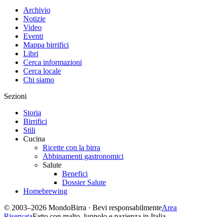
Archivio
Notizie
Video
Eventi
Mappa birrifici
Libri
Cerca informazioni
Cerca locale
Chi siamo
Sezioni
Storia
Birrifici
Stili
Cucina
Ricette con la birra
Abbinamenti gastronomici
Salute
Benefici
Dossier Salute
Homebrewing
© 2003–2026 MondoBirra · Bevi responsabilmente
Area
Riservata
Fatto con malto, luppolo e pazienza in Italia