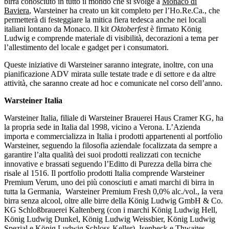
birra conosciuto in tutto il mondo che si svolge a
Monaco di
Baviera
, Warsteiner ha creato un kit completo per l’Ho.Re.Ca., che
permetterà di festeggiare la mitica fiera tedesca anche nei locali
italiani lontano da Monaco. Il kit
Oktoberfest
è firmato König
Ludwig e comprende materiale di visibilità, decorazioni a tema per
l’allestimento del locale e gadget per i consumatori.
Queste iniziative di Warsteiner saranno integrate, inoltre, con una
pianificazione ADV mirata sulle testate trade e di settore e da altre
attività, che saranno create ad hoc e comunicate nel corso dell’anno.
Warsteiner Italia
Warsteiner Italia, filiale di Warsteiner Brauerei Haus Cramer KG, ha
la propria sede in Italia dal 1998, vicino a Verona. L’Azienda
importa e commercializza in Italia i prodotti appartenenti al portfolio
Warsteiner, seguendo la filosofia aziendale focalizzata da sempre a
garantire l’alta qualità dei suoi prodotti realizzati con tecniche
innovative e brassati seguendo l’Editto di Purezza della birra che
risale al 1516. Il portfolio prodotti Italia comprende Warsteiner
Premium Verum, uno dei più conosciuti e amati marchi di birra in
tutta la Germania, Warsteiner Premium Fresh 0,0% alc./vol., la vera
birra senza alcool, oltre alle birre della König Ludwig GmbH & Co.
KG Schloßbrauerei Kaltenberg (con i marchi König Ludwig Hell,
König Ludwig Dunkel, König Ludwig Weissbier, König Ludwig
Spezial e König Ludwig Schloss-Keller), Isenbeck e Thwaites.