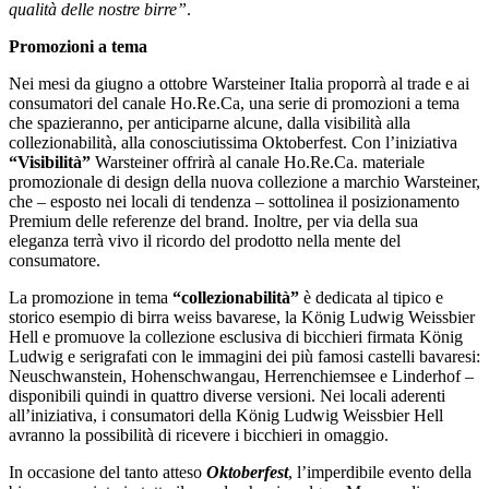
qualità delle nostre birre”
.
Promozioni a tema
Nei mesi da giugno a ottobre Warsteiner Italia proporrà al trade e ai
consumatori del canale Ho.Re.Ca, una serie di promozioni a tema
che spazieranno, per anticiparne alcune, dalla visibilità alla
collezionabilità, alla conosciutissima Oktoberfest. Con l’iniziativa
“Visibilità”
Warsteiner offrirà al canale Ho.Re.Ca. materiale
promozionale di design della nuova collezione a marchio Warsteiner,
che – esposto nei locali di tendenza – sottolinea il posizionamento
Premium delle referenze del brand. Inoltre, per via della sua
eleganza terrà vivo
il ricordo del prodotto nella mente del
consumatore.
La promozione in tema
“collezionabilità”
è dedicata al tipico e
storico esempio di birra weiss bavarese, la König Ludwig Weissbier
Hell e promuove la collezione esclusiva di bicchieri firmata König
Ludwig e serigrafati con le immagini dei più famosi castelli bavaresi:
Neuschwanstein, Hohenschwangau, Herrenchiemsee e Linderhof –
disponibili quindi in quattro diverse versioni. Nei locali aderenti
all’iniziativa, i consumatori della König Ludwig Weissbier Hell
avranno la possibilità di ricevere i bicchieri in omaggio.
In occasione del tanto atteso
Oktoberfest
, l’imperdibile evento della