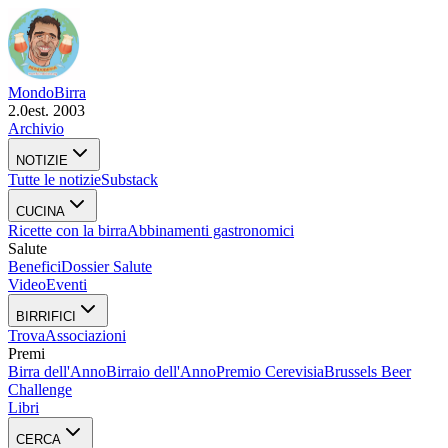
Mondo
Birra
2.0
est. 2003
Archivio
NOTIZIE
Tutte le notizie
Substack
CUCINA
Ricette con la birra
Abbinamenti gastronomici
Salute
Benefici
Dossier Salute
Video
Eventi
BIRRIFICI
Trova
Associazioni
Premi
Birra dell'Anno
Birraio dell'Anno
Premio Cerevisia
Brussels Beer
Challenge
Libri
CERCA