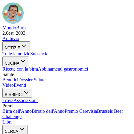
Mondo
Birra
2.0
est. 2003
Archivio
NOTIZIE
Tutte le notizie
Substack
CUCINA
Ricette con la birra
Abbinamenti gastronomici
Salute
Benefici
Dossier Salute
Video
Eventi
BIRRIFICI
Trova
Associazioni
Premi
Birra dell'Anno
Birraio dell'Anno
Premio Cerevisia
Brussels Beer
Challenge
Libri
CERCA