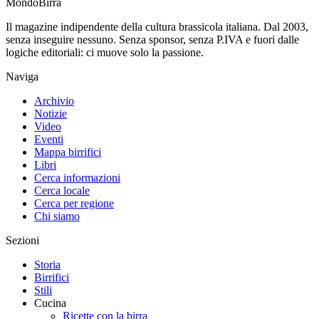
Mondo
Birra
Il magazine indipendente della cultura brassicola italiana. Dal 2003,
senza inseguire nessuno. Senza sponsor, senza P.IVA e fuori dalle
logiche editoriali: ci muove solo la passione.
Naviga
Archivio
Notizie
Video
Eventi
Mappa birrifici
Libri
Cerca informazioni
Cerca locale
Cerca per regione
Chi siamo
Sezioni
Storia
Birrifici
Stili
Cucina
Ricette con la birra