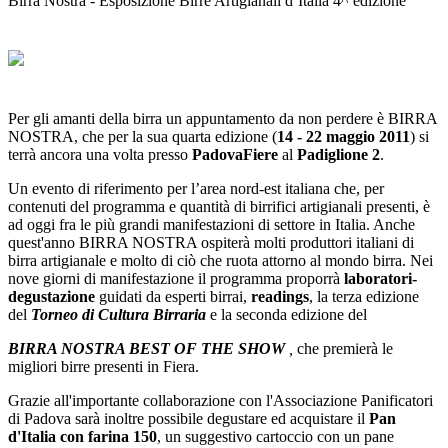
Birra Nostra - Esposizione Birre Artigianali d’Italia 4^ edizione
Per gli amanti della birra un appuntamento da non perdere è BIRRA
NOSTRA, che per la sua quarta edizione (
14 - 22 maggio 2011
) si
terrà ancora una volta presso
PadovaFiere
al
Padiglione 2
.
Un evento di riferimento per l’area nord-est italiana che, per
contenuti del programma e quantità di birrifici artigianali presenti, è
ad oggi fra le più grandi manifestazioni di settore in Italia. Anche
quest'anno BIRRA NOSTRA ospiterà molti produttori italiani di
birra artigianale e molto di ciò che ruota attorno al mondo birra. Nei
nove giorni di manifestazione il programma proporrà
laboratori-
degustazione
guidati da esperti birrai,
readings
, la terza edizione
del
Torneo di Cultura Birraria
e la seconda edizione del
BIRRA NOSTRA BEST OF THE SHOW
,
che premierà le
migliori birre presenti in Fiera.
Grazie all'importante collaborazione con l'Associazione Panificatori
di Padova sarà inoltre possibile degustare ed acquistare il
Pan
d'Italia con farina 150
, un suggestivo cartoccio con un pane