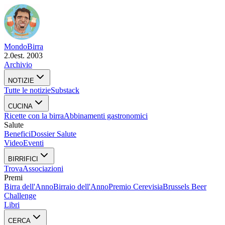
Mondo
Birra
2.0
est. 2003
Archivio
NOTIZIE
Tutte le notizie
Substack
CUCINA
Ricette con la birra
Abbinamenti gastronomici
Salute
Benefici
Dossier Salute
Video
Eventi
BIRRIFICI
Trova
Associazioni
Premi
Birra dell'Anno
Birraio dell'Anno
Premio Cerevisia
Brussels Beer
Challenge
Libri
CERCA