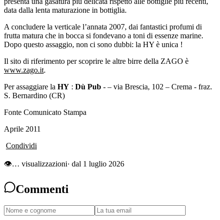
presenta una gasatura più delicata rispetto alle bottiglie più recenti,
data dalla lenta maturazione in bottiglia.
A concludere la verticale l’annata 2007, dai fantastici profumi di
frutta matura che in bocca si fondevano a toni di essenze marine.
Dopo questo assaggio, non ci sono dubbi: la HY è unica !
Il sito di riferimento per scoprire le altre birre della ZAGO è
www.zago.it
.
Per assaggiare la
HY
:
Dù Pub
- – via Brescia, 102 – Crema - fraz.
S. Bernardino (CR)
Fonte Comunicato Stampa
Aprile 2011
Condividi
👁
…
visualizzazioni
· dal 1 luglio 2026
Commenti