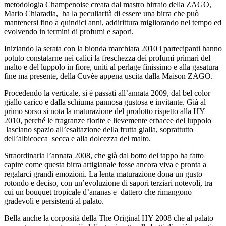
metodologia Champenoise creata dal mastro birraio della ZAGO,
Mario Chiaradia, ha la peculiarità di essere una birra che può
mantenersi fino a quindici anni, addirittura migliorando nel tempo ed
evolvendo in termini di profumi e sapori.
Iniziando la serata con la bionda marchiata 2010 i partecipanti hanno
potuto constatarne nei calici la freschezza dei profumi primari del
malto e del luppolo in fiore, uniti al perlage finissimo e alla gasatura
fine ma presente, della Cuvèe appena uscita dalla Maison ZAGO.
Procedendo la verticale, si è passati all’annata 2009, dal bel color
giallo carico e dalla schiuma pannosa gustosa e invitante. Già al
primo sorso si nota la maturazione del prodotto rispetto alla HY
2010, perché le fragranze fiorite e lievemente erbacee del luppolo
lasciano spazio all’esaltazione della frutta gialla, soprattutto
dell’albicocca secca e alla dolcezza del malto.
Straordinaria l’annata 2008, che già dal botto del tappo ha fatto
capire come questa birra artigianale fosse ancora viva e pronta a
regalarci grandi emozioni. La lenta maturazione dona un gusto
rotondo e deciso, con un’evoluzione di sapori terziari notevoli, tra
cui un bouquet tropicale d’ananas e dattero che rimangono
gradevoli e persistenti al palato.
Bella anche la corposità della The Original HY 2008 che al palato