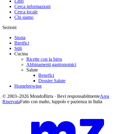
Libri
Cerca informazioni
Cerca locale
Chi siamo
Sezioni
Storia
Birrifici
Stili
Cucina
Ricette con la birra
Abbinamenti gastronomici
Salute
Benefici
Dossier Salute
Homebrewing
© 2003–2026 MondoBirra · Bevi responsabilmente
Area
Riservata
Fatto con malto, luppolo e pazienza in Italia