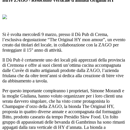
Birre ZAGO - Resoconto Verticale d'annata Original HY
Si è svolta mercoledì 9 marzo, presso il Dù Pub di Crema,
l’esclusiva degustazione “The Original HY mon amour”, un evento
creato dai titolari del locale, in collaborazione con la ZAGO per
festeggiare il 15° anno di attività.
Il Dù Pub è certamente uno dei locali più apprezzati della provincia
di Cremona e offre ai suoi clienti un’ottima cucina accompagnata
dalle Cuvèe di malto artigianali prodotte dalla ZAGO, l’azienda
friulana che da oltre trent’anni si dedica alla creazione di birre vive
da abbinamento a tavola.
Per questo importante compleanno i proprietari, Simone Morandi e
la moglie Giuliana, hanno voluto organizzare per i loro clienti una
serata davvero singolare, che ha visto come protagonista lo
Champagne d’orzo della ZAGO, la bionda The Original HY,
proposta in quattro diverse annate e accompagnata dal formaggio
Bitto, prodotto caseario da tempo Presidio Slow Food. Un folto
gruppo di appassionati delle bevanda di Gambrinus ha sono rimasti
appagati dalla rara verticale di HY d’annata. La bionda a