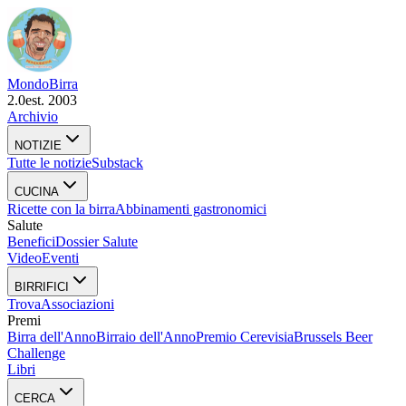
Mondo
Birra
2.0
est. 2003
Archivio
NOTIZIE
Tutte le notizie
Substack
CUCINA
Ricette con la birra
Abbinamenti gastronomici
Salute
Benefici
Dossier Salute
Video
Eventi
BIRRIFICI
Trova
Associazioni
Premi
Birra dell'Anno
Birraio dell'Anno
Premio Cerevisia
Brussels Beer
Challenge
Libri
CERCA