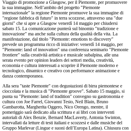
Viaggio di promozione a Glasgow, per il Piemonte, per promuovere
la sua immagine. Nell’ambito del progetto "Piemonte
internazionale" la regione Piemonte promuove la sua immagine di
"regione fabbrica di futuro" in terra scozzese, attraverso una "due
giorni" che si apre a Glasgow venerdì 14 maggio per chiudersi
sabato 15. La comunicazione punterà sul binomio "tradizione e
innovazione" ma anche sulla cultura della qualità della vita. La
manifestazione, dal titolo "Piemonte: emotions to discovery"
prevede un programma ricco di iniziative: venerdì 14 maggio, per
"Piemonte: land of innovation" una conferenza seminario "Piemonte
frontiere" sulla creatività artistica e musicale subalpina, alle una
serata evento per opinion leaders dei settori media, creatività,
economia e cultura interessati a scoprire il Piemonte moderno e
tecnologico, dinamico e creativo con performance animazione e
danza contemporanea.
Alla sera "taste Piemonte" con degustazioni di birra piemontese e
cioccolata e la musica di "Piemonte groove". Sabato 15 maggio, si
punta su "Piemonte: land of tradition" convegno su gastronomia e
cultura con Joe Farrel, Giovanni Tesio, Neil Blain, Bruno
Gambarotta, Margherita Oggero, Nico Orengo, mentre, il
pomeriggio sarà dedicato alla scrittura e ai libri con interventi
autoriali di Alex Benzie, Bernard MacLaverty, Antonia Swinton,
intervallati da letture di testi italiani e scozzesi e dalle musiche del
Gruppo Marlevar (Lingue e suoni dell’Europa Latina). Chiusura con