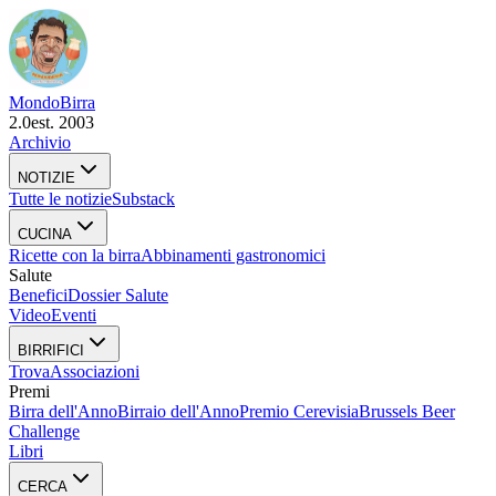
Mondo
Birra
2.0
est. 2003
Archivio
NOTIZIE
Tutte le notizie
Substack
CUCINA
Ricette con la birra
Abbinamenti gastronomici
Salute
Benefici
Dossier Salute
Video
Eventi
BIRRIFICI
Trova
Associazioni
Premi
Birra dell'Anno
Birraio dell'Anno
Premio Cerevisia
Brussels Beer
Challenge
Libri
CERCA