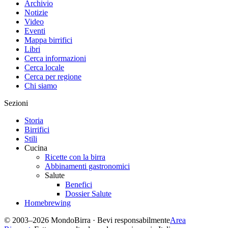
Archivio
Notizie
Video
Eventi
Mappa birrifici
Libri
Cerca informazioni
Cerca locale
Cerca per regione
Chi siamo
Sezioni
Storia
Birrifici
Stili
Cucina
Ricette con la birra
Abbinamenti gastronomici
Salute
Benefici
Dossier Salute
Homebrewing
© 2003–2026 MondoBirra · Bevi responsabilmente
Area