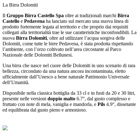
La Birra Dolomiti
Il
Gruppo Birra Castello Spa
oltre ai tradizionali marchi
Birra
Castello
e
Pedavena
ha lanciato sul mercato una nuova linea di
prodotto fortemente legata al territorio e che proprio dai requisiti
collegati alla territorialità trae le sue caratteristiche inconfondibili. La
nuova
Birra Dolomiti
, oltre ad utilizzare l’acqua sorgiva delle
Dolomiti, come tutte le birre Pedavena, è stata prodotta rispettando
l’ambiente, con l’orzo coltivato nell’area circostante al Parco
Nazionale delle Dolomiti Bellunesi.
Una birra che nasce nel cuore delle Dolomiti in uno scenario di rara
bellezza, circondato da una natura ancora incontaminata, eletto
ufficialmente dall’Unesco a bene naturale Patrimonio Universale
dell’Umanità.
Disponibile nella classica bottiglia da 33 cl e in fusti da 20 e 30 litri,
presente nelle versioni
doppio malto
6.7°, dal gusto complesso e
fruttato con note di mela, vaniglia e mandorla, e
Pils
4.9°, dissetante
ed equilibrata dal gusto pieno e armonioso.